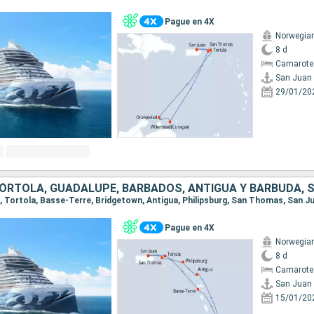
Pague en 4X
Norwegia
8 d
Camarote
San Juan
29/01/20
an, Tortola, Basse-Terre, Bridgetown, Antigua, Philipsburg, San Thomas, San J
Pague en 4X
Norwegia
8 d
Camarote
San Juan
15/01/20