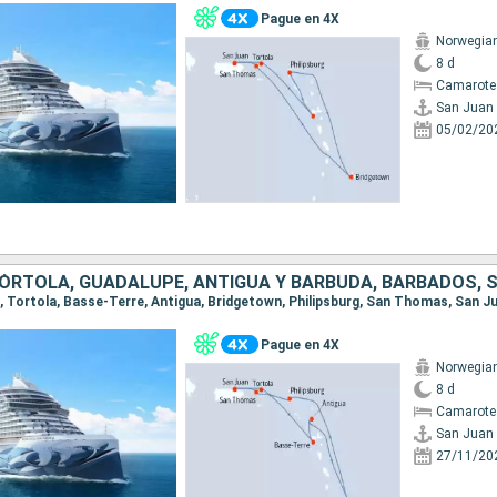
Pague en 4X
Norwegia
8 d
Camarote
San Juan
05/02/20
an, Tortola, Basse-Terre, Antigua, Bridgetown, Philipsburg, San Thomas, San J
Pague en 4X
Norwegia
8 d
Camarote
San Juan
27/11/20