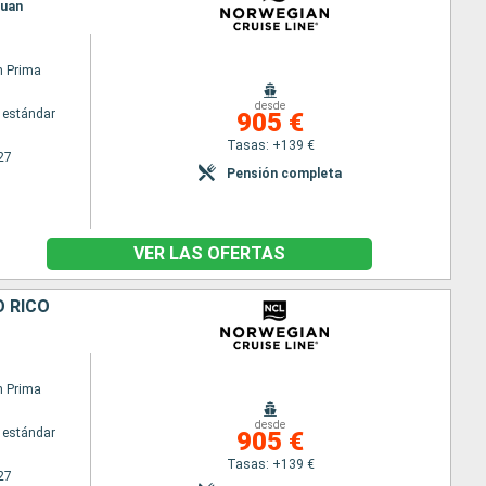
Juan
n Prima
desde
 estándar
905 €
Tasas: +139 €
27
Pensión completa
VER LAS OFERTAS
 RICO
n Prima
desde
 estándar
905 €
Tasas: +139 €
27