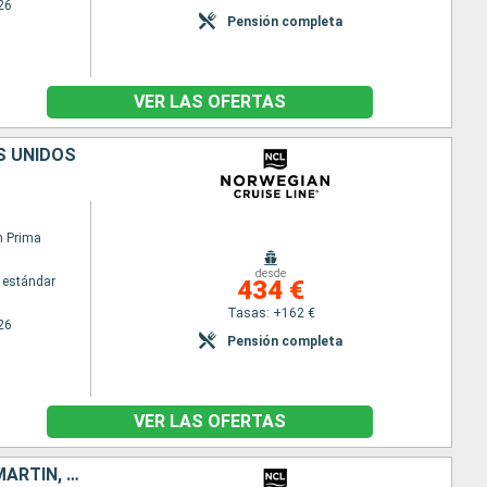
26
Pensión completa
VER LAS OFERTAS
S UNIDOS
n Prima
desde
 estándar
434 €
Tasas: +162 €
26
Pensión completa
VER LAS OFERTAS
TÓRTOLA, GUADALUPE, BARBADOS, SANTA LUCIA, SANTO TOMÁS, SAN MARTÍN, PORTO RICO