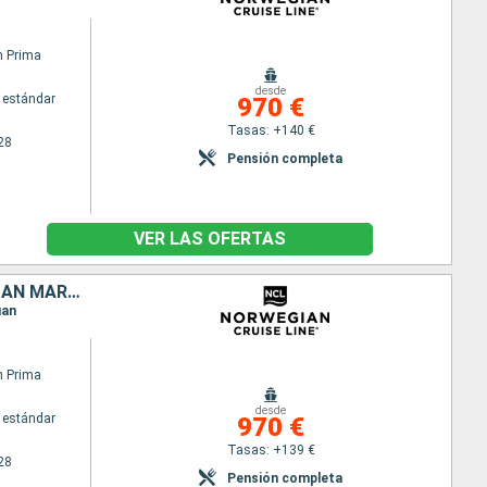
n Prima
desde
 estándar
970 €
Tasas: +140 €
28
Pensión completa
VER LAS OFERTAS
PORTO RICO, TÓRTOLA, GUADALUPE, BARBADOS, ANTIGUA Y BARBUDA, SAN MARTÍN, SANTO TOMÁS
uan
n Prima
desde
 estándar
970 €
Tasas: +139 €
28
Pensión completa