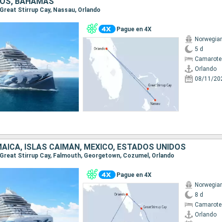
DOS, BAHAMAS
, Great Stirrup Cay, Nassau, Orlando
Pague en 4X
Norwegia
5 d
Camarote
Orlando
08/11/20
AICA, ISLAS CAIMÁN, MÉXICO, ESTADOS UNIDOS
o, Great Stirrup Cay, Falmouth, Georgetown, Cozumel, Orlando
Pague en 4X
Norwegia
8 d
Camarote
Orlando