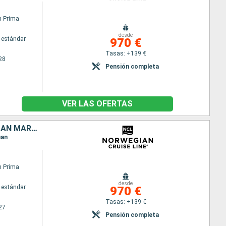
n Prima
desde
 estándar
970 €
Tasas: +139 €
28
Pensión completa
VER LAS OFERTAS
PORTO RICO, TÓRTOLA, GUADALUPE, ANTIGUA Y BARBUDA, BARBADOS, SAN MARTÍN, SANTO TOMÁS
uan
n Prima
desde
 estándar
970 €
Tasas: +139 €
27
Pensión completa