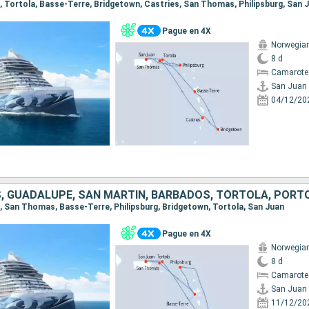
an, Tortola, Basse-Terre, Bridgetown, Castries, San Thomas, Philipsburg, San 
Pague en 4X
Norwegia
8 d
Camarote
San Juan
04/12/20
 GUADALUPE, SAN MARTÍN, BARBADOS, TÓRTOLA, PORTO
an, San Thomas, Basse-Terre, Philipsburg, Bridgetown, Tortola, San Juan
Pague en 4X
Norwegia
8 d
Camarote
San Juan
11/12/20