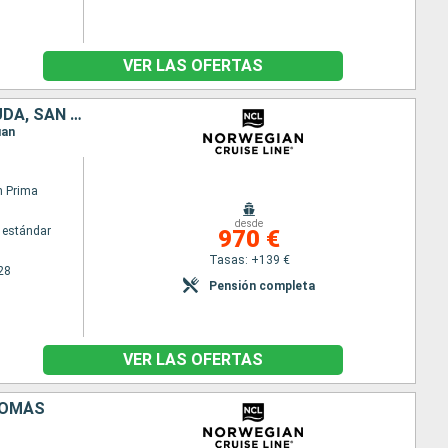
VER LAS OFERTAS
PORTO RICO, SANTO TOMÁS, GUADALUPE, BARBADOS, ANTIGUA Y BARBUDA, SAN MARTÍN, TÓRTOLA
uan
n Prima
desde
 estándar
970 €
Tasas: +139 €
28
Pensión completa
VER LAS OFERTAS
TOMÁS