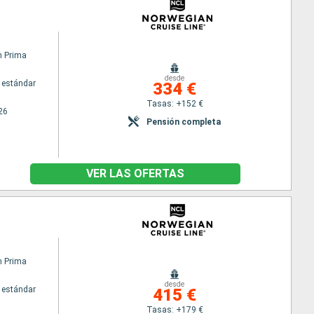
n Prima
desde
 estándar
334 €
Tasas: +152 €
26
Pensión completa
VER LAS OFERTAS
n Prima
desde
 estándar
415 €
Tasas: +179 €