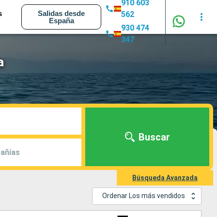
910 603
s
Salidas desde
562
España
930 474
347
a
Buscar
añías
Búsqueda Avanzada
Ordenar Los más vendidos