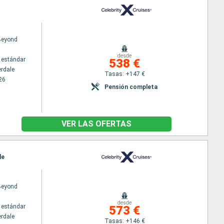
 Beyond
desde
 estándar
538 €
erdale
Tasas: +147 €
26
Pensión completa
VER LAS OFERTAS
le
 Beyond
desde
 estándar
573 €
erdale
Tasas: +146 €