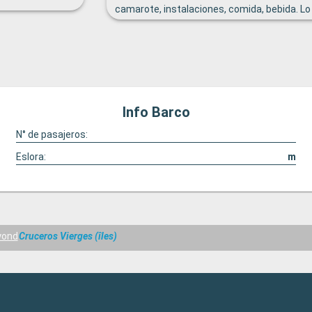
camarote, instalaciones, comida, bebida. Lo
único, el que no hubiera posibilidad de comer
a partir de las 10:30 de desayuno y 13:30 de
comida. Había otras opciones, pero no los
restaurantes ni el buffet, solo sandwiches,
hamburguesas o pizzas.
Info Barco
N° de pasajeros:
Eslora:
m
yond
Cruceros Vierges (îles)