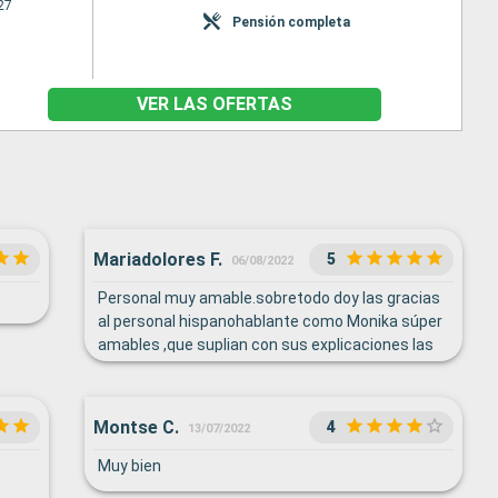
27
Pensión completa
VER LAS OFERTAS
Mariadolores F.
5
06/08/2022
Personal muy amable.sobretodo doy las gracias
al personal hispanohablante como Monika súper
amables ,que suplian con sus explicaciones las
que faltaban en altavoces.Tambien Quiero
remarcar la gran amabilidad del personal
restaurantes,que siempre se esforzaron por
Montse C.
4
13/07/2022
entender mi poco ingles
Muy bien