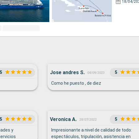
18/04/20
Jose andres S.
5
5
04/09/2023
Como he puesto , de diez
Veronica A.
5
5
28/07/2022
dades y
Impresionante a nivel de calidad de todo:
ervicios
espectáculos, tripulación, asistencia en