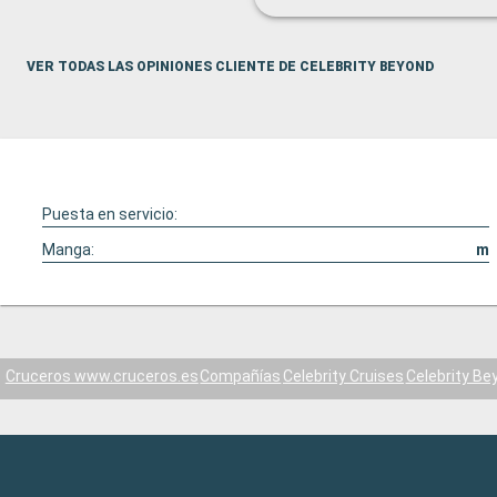
VER TODAS LAS OPINIONES CLIENTE DE CELEBRITY BEYOND
Puesta en servicio:
Manga:
m
Cruceros www.cruceros.es
Compañías
Celebrity Cruises
Celebrity Be