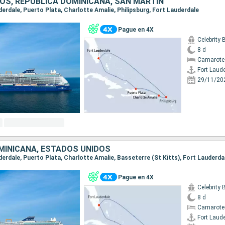
OS, REPÚBLICA DOMINICANA, SAN MARTÍN
uderdale, Puerto Plata, Charlotte Amalie, Philipsburg, Fort Lauderdale
Pague en 4X
Celebrity
8 d
Camarote
Fort Laud
29/11/20
MINICANA, ESTADOS UNIDOS
uderdale, Puerto Plata, Charlotte Amalie, Basseterre (St Kitts), Fort Lauderda
Pague en 4X
Celebrity
8 d
Camarote
Fort Laud