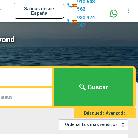
910 603
s
Salidas desde
562
España
930 474
347
eyond
Buscar
añías
Búsqueda Avanzada
Ordenar Los más vendidos