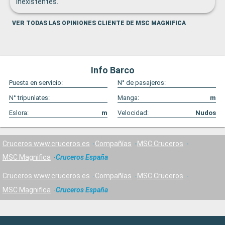
inexistentes.
VER TODAS LAS OPINIONES CLIENTE DE MSC MAGNIFICA
Info Barco
Puesta en servicio:
N° de pasajeros:
N° tripunlates:
Manga:
m
Eslora:
m
Velocidad:
Nudos
Cruceros www.cruceros.es
Compañías
MSC Cruceros
MSC Magnifica
Cruceros España
Cruceros www.cruceros.es
Compañías
MSC Cruceros
MSC Magnifica
Cruceros España