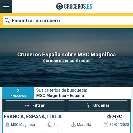
Encontrar un crucero
Nuestros destinos
Cruceros España sobre MSC Magnifica
3 cruceros encontrados
Fecha de salida
Puertos
Compañías
3
Sus criterios de búsqueda:
Buscar
MSC Magnifica - España
cruceros
Filtrar
Ordenar
FRANCIA, ESPAÑA, ITALIA
MSC Magnifica
5 d
Marsella
30/04/2028