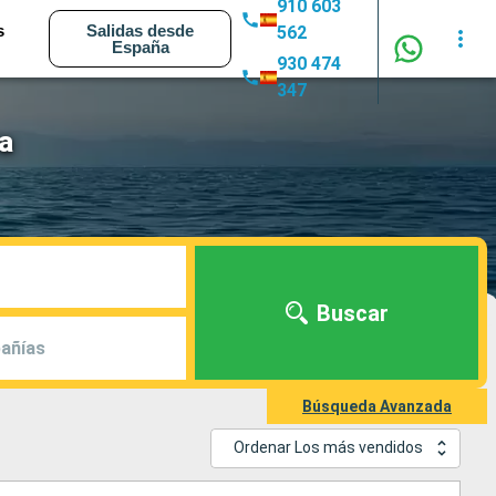
910 603
s
Salidas desde
562
España
930 474
347
a
Buscar
añías
Búsqueda Avanzada
Ordenar Los más vendidos