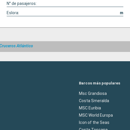
N° de pasajeros:
Eslora:
m
Cruceros Atlántico
Barcos más populares
Msc Grandiosa
Costa Smeralda
MSC Euribia
MSC World Europa
Icon of the Seas
Costa Toscana