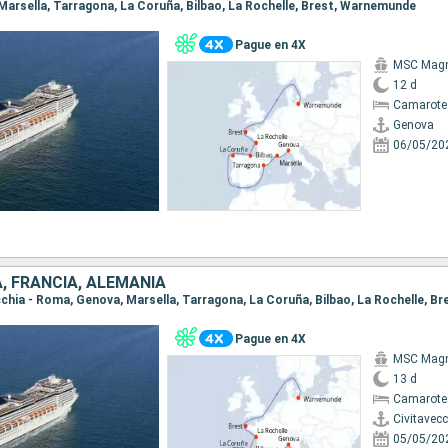
, Marsella, Tarragona, La Coruña, Bilbao, La Rochelle, Brest, Warnemunde
Pague en 4X
MSC Magn
12 d
Camarote
Genova
06/05/20
A, FRANCIA, ALEMANIA
Pague en 4X
MSC Magn
13 d
Camarote
Civitavec
05/05/20