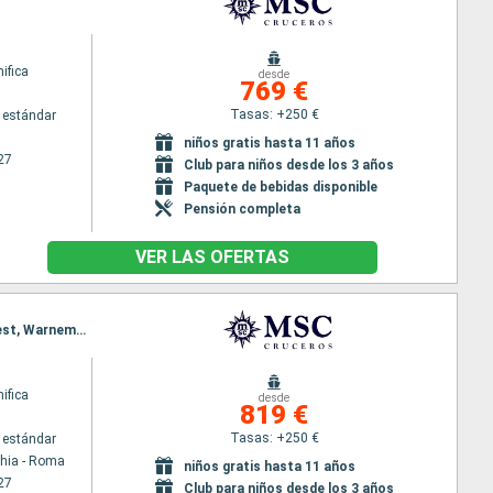
ifica
desde
769 €
Tasas: +250 €
 estándar
niños gratis hasta 11 años
27
Club para niños desde los 3 años
Paquete de bebidas disponible
Pensión completa
VER LAS OFERTAS
Itinerario : Civitavecchia - Roma, Genova, Marsella, Tarragona, La Coruña, Bilbao, La Rochelle, Brest, Warnemunde
ifica
desde
819 €
Tasas: +250 €
 estándar
chia - Roma
niños gratis hasta 11 años
27
Club para niños desde los 3 años