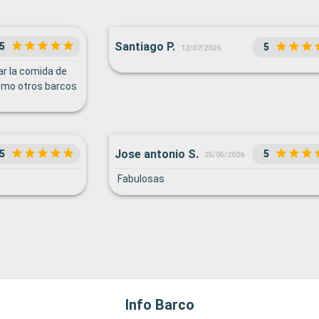
Santiago P.
5
5
12/07/2026
ar la comida de
omo otros barcos
Jose antonio S.
5
5
25/05/2026
Fabulosas
Info Barco