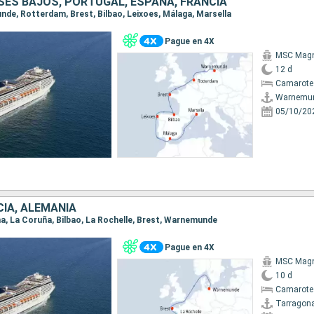
SES BAJOS, PORTUGAL, ESPAÑA, FRANCIA
unde, Rotterdam, Brest, Bilbao, Leixoes, Málaga, Marsella
Pague en 4X
MSC Magn
12 d
Camarote
Warnemu
05/10/20
CIA, ALEMANIA
na, La Coruña, Bilbao, La Rochelle, Brest, Warnemunde
Pague en 4X
MSC Magn
10 d
Camarote
Tarragon