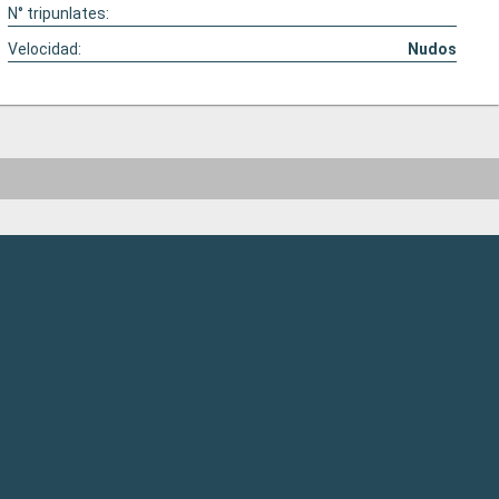
N° tripunlates:
Velocidad:
Nudos