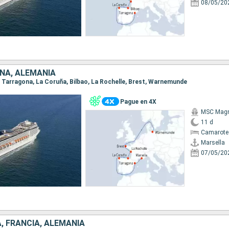
08/05/20
AÑA, ALEMANIA
a, Tarragona, La Coruña, Bilbao, La Rochelle, Brest, Warnemunde
Pague en 4X
MSC Magn
11 d
Camarote
Marsella
07/05/20
A, FRANCIA, ALEMANIA