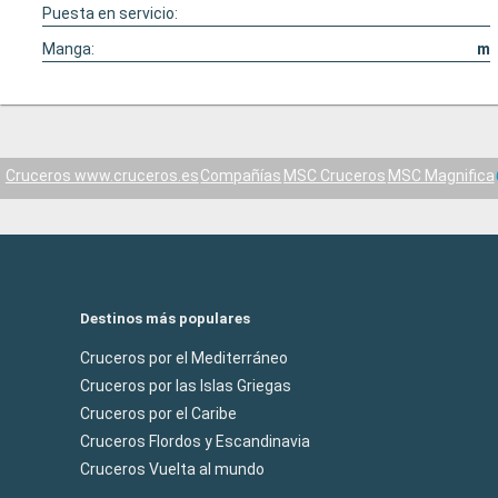
Puesta en servicio:
Manga:
m
Cruceros www.cruceros.es
Compañías
MSC Cruceros
MSC Magnifica
Destinos más populares
Cruceros por el Mediterráneo
Cruceros por las Islas Griegas
Cruceros por el Caribe
Cruceros Flordos y Escandinavia
Cruceros Vuelta al mundo