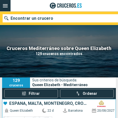
Encontrar un crucero
Nuestros destinos
Cruceros Mediterráneo sobre Queen Elizabeth
129 cruceros encontrados
Fecha de salida
Puertos
Compañías
129
Sus criterios de búsqueda:
Buscar
Queen Elizabeth - Mediterráneo
cruceros
Filtrar
Ordenar
ESPAÑA, MALTA, MONTENEGRO, CROACIA, GRECIA, ITALIA, FRANCIA, MALLORCA
Queen Elizabeth
22 d
Barcelona
20/08/2027