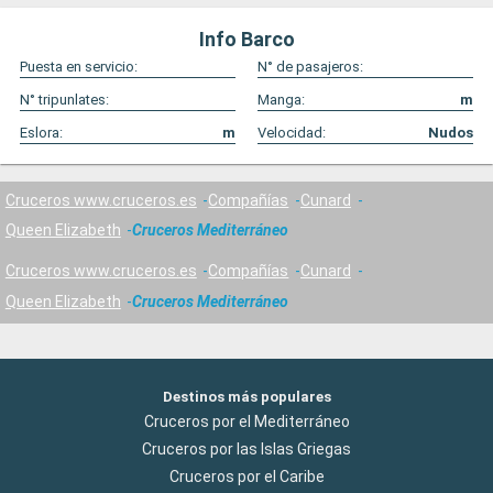
Info Barco
Puesta en servicio:
N° de pasajeros:
N° tripunlates:
Manga:
m
Eslora:
m
Velocidad:
Nudos
Cruceros www.cruceros.es
Compañías
Cunard
Queen Elizabeth
Cruceros Mediterráneo
Cruceros www.cruceros.es
Compañías
Cunard
Queen Elizabeth
Cruceros Mediterráneo
Destinos más populares
Cruceros por el Mediterráneo
Cruceros por las Islas Griegas
Cruceros por el Caribe