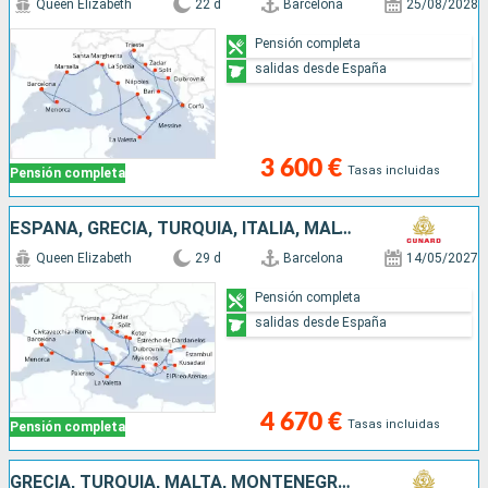
Queen Elizabeth
22 d
Barcelona
25/08/2028
Pensión completa
salidas desde España
3 600 €
Tasas incluidas
Pensión completa
ESPAÑA, GRECIA, TURQUÍA, ITALIA, MALTA, MONTENEGRO, CROACIA, MENORCA
Queen Elizabeth
29 d
Barcelona
14/05/2027
Pensión completa
salidas desde España
4 670 €
Tasas incluidas
Pensión completa
GRECIA, TURQUÍA, MALTA, MONTENEGRO, CROACIA, ITALIA, MENORCA, ESPAÑA