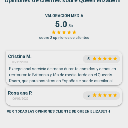
Opiniones de clientes sobre Queen Elizabeth
VALORACIÓN MEDIA
5.0
/5
sobre 2 opiniones de clientes
Cristina M.
5
06/11/2023
Excepcional servicio de mesa durante comidas y cenas en
restaurante Britannia y tés de media tarde en el Queen's
Room, que para nosotros en España se puede asimilar al
café de después de comer (sirven un té tipo merienda a las
Rosa ana P.
3 de la tarde, no a las 5 como nos tienen acostumbrados a
5
oír). No hice uso de servicios a bordo, por lo que no puedo
06/09/2022
opinar, pero visité el gimnasio, que es más grande de lo
esperado según otros barcos. Está incluido el servicio de
VER TODAS LAS OPINIONES CLIENTE DE QUEEN ELIZABETH
comidas y desayunos en el camarote, sin cargo alguno,
pero no lo utilicé.