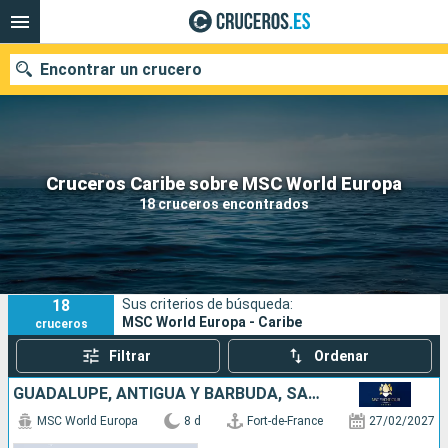
Encontrar un crucero
Nuestros destinos
Cruceros Caribe sobre MSC World Europa
18 cruceros encontrados
Fecha de salida
Puertos
Compañías
18
Sus criterios de búsqueda:
Buscar
MSC World Europa - Caribe
cruceros
Filtrar
Ordenar
GUADALUPE, ANTIGUA Y BARBUDA, SAN MARTÍN, DOMINICA, MARTINICA
MSC World Europa
8 d
Fort-de-France
27/02/2027