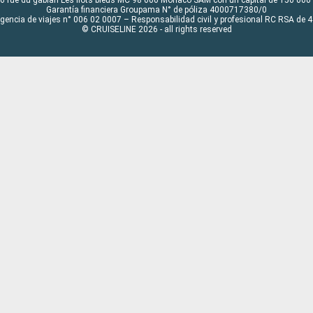
6 rue du gabian Les flots bleus MC 98 000 Monaco SAM con un capital de 150 000
Garantía financiera Groupama N° de póliza 4000717380/0
Agencia de viajes n° 006 02 0007 – Responsabilidad civil y profesional RC RSA de
© CRUISELINE 2026 - all rights reserved