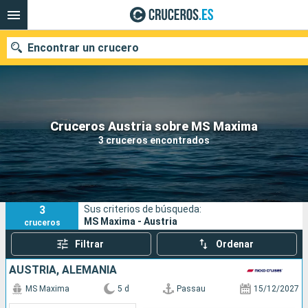
Encontrar un crucero
Nuestros destinos
Cruceros Austria sobre MS Maxima
3 cruceros encontrados
Fecha de salida
Puertos
Compañías
3
Sus criterios de búsqueda:
Buscar
MS Maxima - Austria
cruceros
Filtrar
Ordenar
AUSTRIA, ALEMANIA
MS Maxima
5 d
Passau
15/12/2027