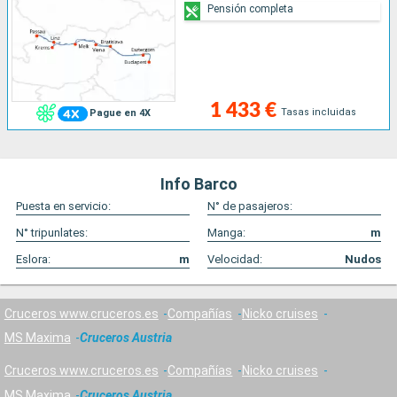
Pensión completa
1 433 €
Tasas incluidas
Pague en 4X
Info Barco
Puesta en servicio:
N° de pasajeros:
N° tripunlates:
Manga:
m
Eslora:
m
Velocidad:
Nudos
Cruceros www.cruceros.es
Compañías
Nicko cruises
MS Maxima
Cruceros Austria
Cruceros www.cruceros.es
Compañías
Nicko cruises
MS Maxima
Cruceros Austria