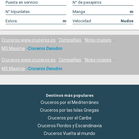
Puesta en servicio:
N° de pasajeros:
N° tripunlates:
Manga:
m
Eslora:
m
Velocidad:
Nudos
Cruceros www.cruceros.es
Compañías
Nicko cruises
MS Maxima
Cruceros Danubio
Cruceros www.cruceros.es
Compañías
Nicko cruises
MS Maxima
Cruceros Danubio
Destinos más populares
Cruceros por el Mediterráneo
Cruceros por las Islas Griegas
Cruceros por el Caribe
Cruceros Flordos y Escandinavia
Cruceros Vuelta al mundo