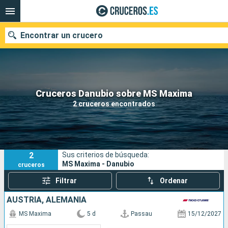
Encontrar un crucero
Nuestros destinos
Cruceros Danubio sobre MS Maxima
2 cruceros encontrados
Fecha de salida
Puertos
Compañías
2
Sus criterios de búsqueda:
Buscar
MS Maxima - Danubio
cruceros
Filtrar
Ordenar
AUSTRIA, ALEMANIA
MS Maxima
5 d
Passau
15/12/2027