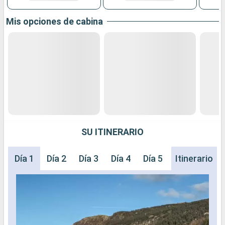
Mis opciones de cabina
SU ITINERARIO
Día 1
Día 2
Día 3
Día 4
Día 5
Día 6
Itinerario
Día 