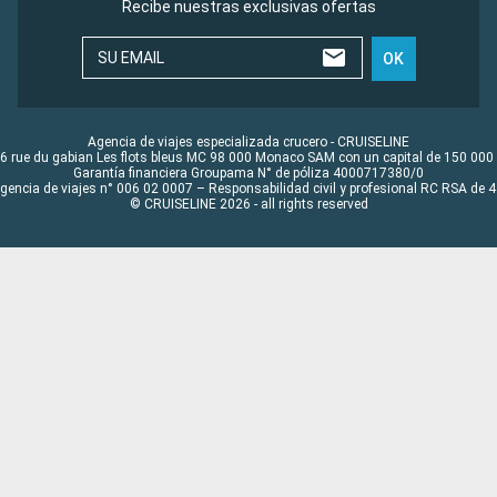
Recibe nuestras exclusivas ofertas
SU EMAIL
OK
Agencia de viajes especializada crucero - CRUISELINE
6 rue du gabian Les flots bleus MC 98 000 Monaco SAM con un capital de 150 000
Garantía financiera Groupama N° de póliza 4000717380/0
Agencia de viajes n° 006 02 0007 – Responsabilidad civil y profesional RC RSA de
© CRUISELINE 2026 - all rights reserved