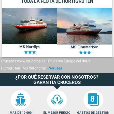
TODA LA FLOTA DE HURTIGRUTEN
L
q
p
M
f
d
MS Nordlys
MS Finnmarken
c
d
Cruceros www.cruceros.es
Cruceros Europa del Norte
m
d
Hurtigruten
MS Nordnorge
Noruega
s
¿POR QUÉ RESERVAR CON NOSOTROS?
n
GARANTÍA CRUCEROS
MAS DE 10 000
EL MEJOR PRECIO
GASTOS DE GESTION