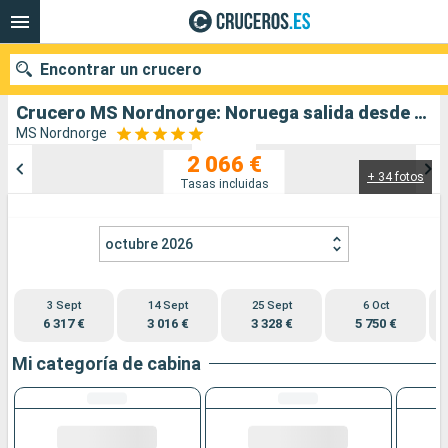
Encontrar un crucero
Crucero MS Nordnorge: Noruega salida desde Bergen
MS Nordnorge
2 066 €
+ 34 fotos
Nuestros destinos
Tasas incluidas
Fecha de salida
octubre 2026
Puertos
Compañías
3 Sept
14 Sept
25 Sept
6 Oct
Buscar
6 317 €
3 016 €
3 328 €
5 750 €
Mi categoría de cabina