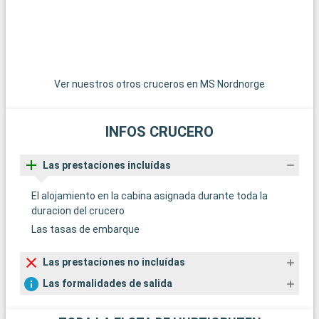
t
l
u
Ver nuestros otros cruceros en MS Nordnorge
Å
a
INFOS CRUCERO
c
d
e
Las prestaciones incluídas
g
f
El alojamiento en la cabina asignada durante toda la
duracion del crucero
Las tasas de embarque
E
Las prestaciones no incluídas
o
o
Las formalidades de salida
p
c