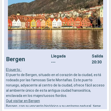
Llegada
Salida
Bergen
---
20:30
El puerto :
F
El puerto de Bergen, situado en el corazón de la ciudad, está
e
rodeado por las famosas Siete Montañas. Este puerto
r
noruego, adyacente al centro de la ciudad, ofrece fácil acceso
p
al ambiente único de esta antigua ciudad hanseática,
c
enclavada en los majestuosos fiordos.
l
Qué visitar en Bergen
i
Bergen, con su encanto histórico y su entorno natural, tiene