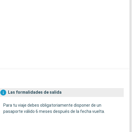
Mo
Molde
jardi
Explo
Varde
monta
alred
los 
Las formalidades de salida
Para tu viaje debes obligatoriamente disponer de un
pasaporte válido 6 meses después de la fecha vuelta.