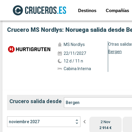
Destinos
Compañías
Ver las 32 fotos
Crucero MS Nordlys: Noruega salida desde B
Otras salida
MS Nordlys
Bergen
22/11/2027
12 d / 11 n
Cabina Interna
Crucero salida desde
Bergen
noviembre 2027
2 Nov
2 914 €