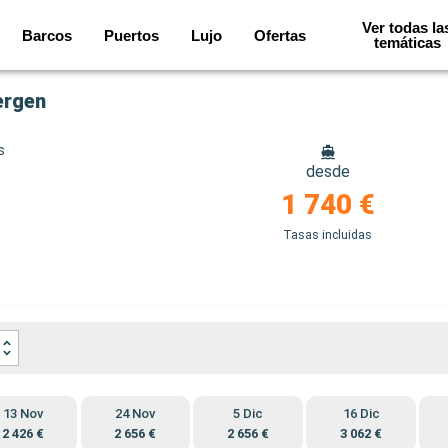
Ver todas la
Barcos
Puertos
Lujo
Ofertas
temáticas
ergen
s
desde
1 740 €
Tasas incluidas
13 Nov
24 Nov
5 Dic
16 Dic
2 426 €
2 656 €
2 656 €
3 062 €