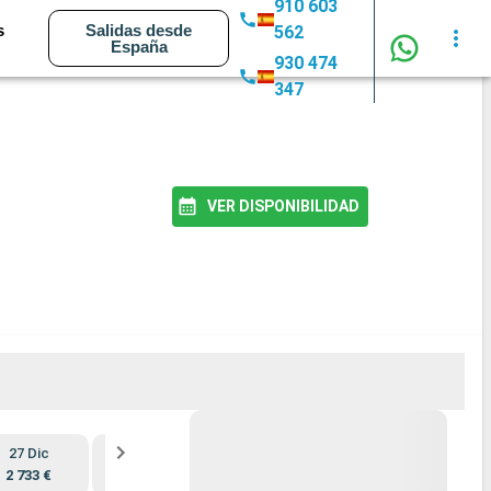
910 603
s
Salidas desde
562
España
930 474
347
VER DISPONIBILIDAD
27 Dic
7 Ene
9 Feb
20 Feb
2 733 €
2 609 €
2 733 €
2 733 €