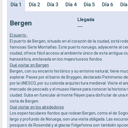
Día 1
Día 2
Día 3
Día 4
Día 5
Día 6
Día
Llegada
Bergen
---
El puerto :
El puerto de Bergen, situado en el corazón de la ciudad, está rod
famosas Siete Montañas. Este puerto noruego, adyacente al cen
ciudad, ofrece fácil acceso al ambiente único de esta antigua c
hanseática, enclavada en los majestuosos fiordos.
Qué visitar en Bergen
Bergen, con su encanto histórico y su entorno natural, tiene mu
explorar. Pasee por el barrio de Bryggen, declarado Patrimonio d
por la UNESCO, por su colorida arquitectura medieval. Visite el a
mercado de pescado y el museo Hanse para conocer la historia m
ciudad. Suba en funicular al monte Fløyen para disfrutar de una
vista de Bergen.
Qué visitar en los alrededores
Los espectaculares fiordos que rodean Bergen, como el de Sogne
largo y profundo de Noruega, son una visita obligada. Las excursi
pesquero de Rosendal y al glaciar Folgefonna son también opcio