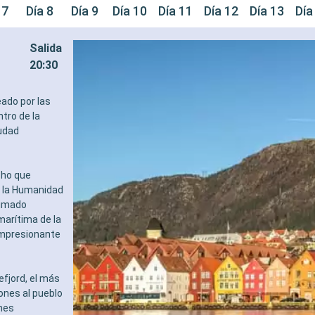
 7
Día 8
Día 9
Día 10
Día 11
Día 12
Día 13
Día
Salida
20:30
eado por las
tro de la
iudad
cho que
e la Humanidad
nimado
arítima de la
 impresionante
fjord, el más
ones al pueblo
nes