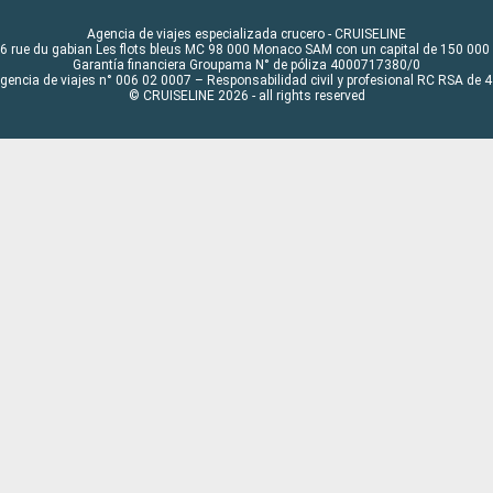
Agencia de viajes especializada crucero - CRUISELINE
6 rue du gabian Les flots bleus MC 98 000 Monaco SAM con un capital de 150 000
Garantía financiera Groupama N° de póliza 4000717380/0
Agencia de viajes n° 006 02 0007 – Responsabilidad civil y profesional RC RSA de
© CRUISELINE 2026 - all rights reserved