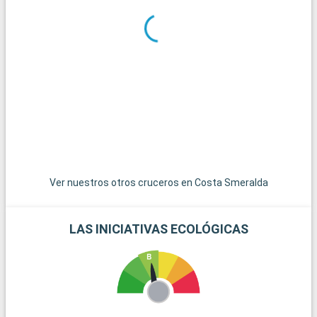
Italia, se encuentra a pocos kilómetros y cuenta con un
encantador ambiente medieval y tranquilas playas. Varazze,
con sus hermosas playas y su animado paseo marítimo, es
otro destino costero que no debe perderse. Para los amantes
de la naturaleza, el interior de Liguria, con sus verdes colinas y
pueblecitos en lo alto de las colinas, ofrece oportunidades
para hacer senderismo y descubrimientos pintorescos. A
cincuenta kilómetros, la ciudad de Génova, rica en historia y
cultura marítimas, es perfecta para una excursión de un día.
Ver nuestros otros cruceros en Costa Smeralda
LAS INICIATIVAS ECOLÓGICAS