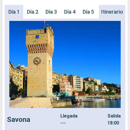
Día 1
Día 2
Día 3
Día 4
Día 5
Día 6
Itinerario
Llegada
Salida
Savona
---
18:00