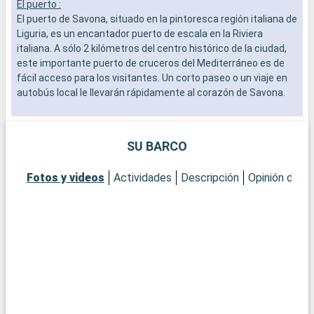
El puerto :
E
El puerto de Savona, situado en la pintoresca región italiana de
E
Liguria, es un encantador puerto de escala en la Riviera
M
italiana. A sólo 2 kilómetros del centro histórico de la ciudad,
l
este importante puerto de cruceros del Mediterráneo es de
f
fácil acceso para los visitantes. Un corto paseo o un viaje en
Q
autobús local le llevarán rápidamente al corazón de Savona.
E
l
Qué visitar en Savona
P
En Savona, la Fortezza del Priamar, una imponente fortaleza
P
SU BARCO
del siglo XVI, ofrece una impresionante vista del mar y de la
e
ciudad. El centro histórico alberga numerosos edificios
d
Fotos y videos
Actividades
Descripción
Opinión del C
medievales, iglesias y encantadoras plazas. Visite la Catedral
Q
de la Asunción, una joya de la arquitectura religiosa, y el Museo
A
de Arte de Savona, que alberga una impresionante colección
e
de obras de arte locales. Para una experiencia más
p
contemporánea, el mercado local es el lugar ideal para
d
degustar los sabores de Liguria y descubrir la artesanía local.
c
p
Qué visitar en los alrededores
Los alrededores de Savona ofrecen una gran variedad de
destinos atractivos. El pueblo de Noli, uno de los más bellos de