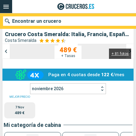
Encontrar un crucero
Crucero Costa Smeralda: Italia, Francia, España salida desde Savona
Costa Smeralda
489 €
+ 81 fotos
Nuestros destinos
+ Tasas
Fecha de salida
Paga en 4 cuotas desde
122 €
/mes
Puertos
Compañías
noviembre 2026
Buscar
MEJOR PRECIO
7 Nov
489 €
Mi categoría de cabina