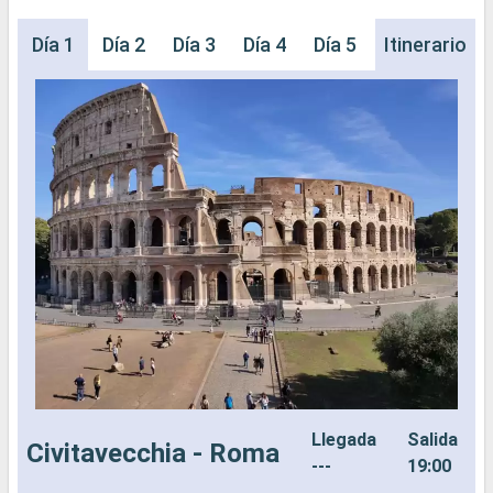
Día 1
Día 2
Día 3
Día 4
Día 5
Día 6
Itinerario
Llegada
Salida
Civitavecchia - Roma
---
19:00