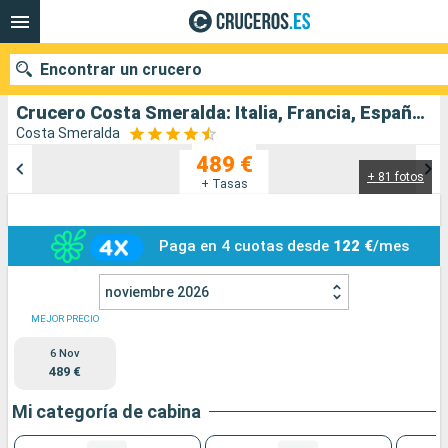
Encontrar un crucero
Crucero Costa Smeralda: Italia, Francia, España salida desde Civitavecchia - Roma
Costa Smeralda
489 €
+ 81 fotos
Nuestros destinos
+ Tasas
Fecha de salida
Paga en 4 cuotas desde
122 €
/mes
Puertos
Compañías
noviembre 2026
Buscar
MEJOR PRECIO
6 Nov
489 €
Mi categoría de cabina