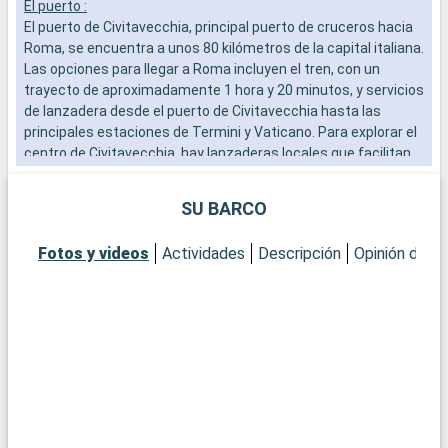
El puerto :
E
El puerto de Civitavecchia, principal puerto de cruceros hacia
E
Roma, se encuentra a unos 80 kilómetros de la capital italiana.
L
Las opciones para llegar a Roma incluyen el tren, con un
i
trayecto de aproximadamente 1 hora y 20 minutos, y servicios
e
de lanzadera desde el puerto de Civitavecchia hasta las
f
principales estaciones de Termini y Vaticano. Para explorar el
a
centro de Civitavecchia, hay lanzaderas locales que facilitan
el acceso a los lugares de interés cercanos al puerto. Esta
Q
escala mediterránea es un punto de partida ideal para
E
SU BARCO
descubrir los tesoros de la Ciudad Eterna.
d
¿Qué se puede visitar en Civitavecchia?
c
Fotos y videos
Actividades
Descripción
Opinión del C
Civitavecchia, histórica ciudad portuaria, ofrece interesantes
m
lugares cerca del puerto. Explore la Fortaleza Michelangelo, un
d
bastión renacentista con vistas panorámicas al mar. Pasee
d
por el Lungomare, el animado paseo marítimo, para vivir una
d
auténtica experiencia local. El Museo Arqueológico Nacional
c
de Civitavecchia, ubicado en un antiguo edificio termal, exhibe
d
hallazgos arqueológicos locales que reflejan la rica historia de
la región.
Q
¿Qué visitar en la zona?
L
¿Qué visitar en la zona?
d