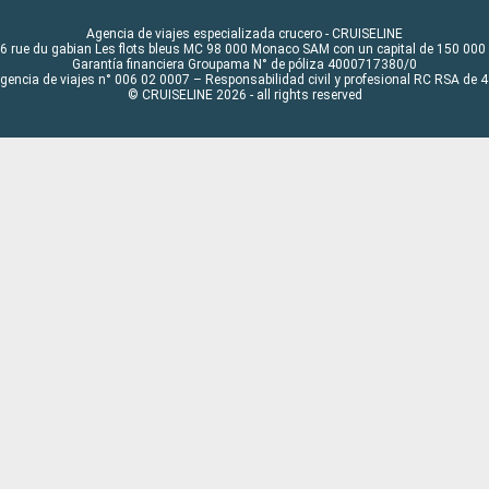
Agencia de viajes especializada crucero - CRUISELINE
6 rue du gabian Les flots bleus MC 98 000 Monaco SAM con un capital de 150 000
Garantía financiera Groupama N° de póliza 4000717380/0
Agencia de viajes n° 006 02 0007 – Responsabilidad civil y profesional RC RSA de
© CRUISELINE 2026 - all rights reserved