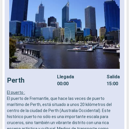
Llegada
Salida
Perth
00:00
15:00
El puerto :
L
El puerto de Fremantle, que hace las veces de puerto
a
marítimo de Perth, está situado a unos 20 kilómetros del
b
centro de la ciudad de Perth (Australia Occidental). Este
s
histórico puerto no sólo es una importante escala para
e
cruceros, sino también un vibrante distrito con una rica
escena artística y cultural. Medios de transporte como