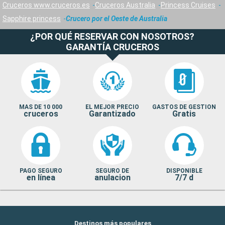
Cruceros www.cruceros.es
Cruceros Australia
Princess Cruises
Sapphire princess
Crucero por el Oeste de Australia
¿POR QUÉ RESERVAR CON NOSOTROS?
GARANTÍA CRUCEROS
MAS DE 10 000
EL MEJOR PRECIO
GASTOS DE GESTION
cruceros
Garantizado
Gratis
PAGO SEGURO
SEGURO DE
DISPONIBLE
en línea
anulacion
7/7 d
Destinos más populares