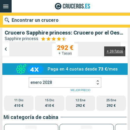
Encontrar un crucero
Crucero Sapphire princess: Crucero por el Oeste de Australia salida desde Perth
Sapphire princess
292 €
+ 39 fotos
Nuestros destinos
+ Tasas
Fecha de salida
Paga en 4 cuotas desde
73 €
/mes
Puertos
Compañías
enero 2028
MEJOR PRECIO
Buscar
11 Dic
15 Dic
12 Ene
25 Ene
410 €
410 €
292 €
292 €
Mi categoría de cabina