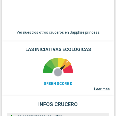
ferry desde Fremantle, es famosa por sus pintorescas playas
y sus simpáticos quokkas. A los amantes del café les
encantará el Cappuccino Strip de Fremantle, conocido por sus
numerosos cafés y restaurantes. Por último, para tener una
perspectiva diferente de la región, un crucero por el río Swan
ofrece unas vistas impresionantes de Perth y sus
Ver nuestros otros cruceros en Sapphire princess
alrededores.
LAS INICIATIVAS ECOLÓGICAS
GREEN SCORE D
Leer más
INFOS CRUCERO