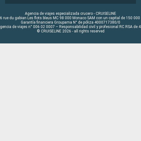
Agencia de viajes especializada crucero - CRUISELINE
6 rue du gabian Les flots bleus MC 98 000 Monaco SAM con un capital de 150 000
Garantía financiera Groupama N° de póliza 4000717380/0
Agencia de viajes n° 006 02 0007 – Responsabilidad civil y profesional RC RSA de
© CRUISELINE 2026 - all rights reserved