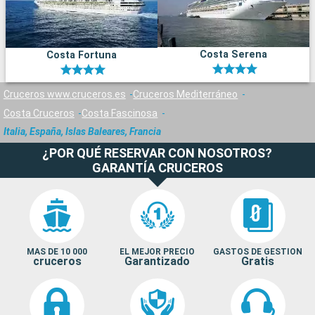
Costa Serena
Costa Fortuna
Cruceros www.cruceros.es
Cruceros Mediterráneo
Costa Cruceros
Costa Fascinosa
Italia, España, Islas Baleares, Francia
¿POR QUÉ RESERVAR CON NOSOTROS?
GARANTÍA CRUCEROS
MAS DE 10 000
EL MEJOR PRECIO
GASTOS DE GESTION
cruceros
Garantizado
Gratis