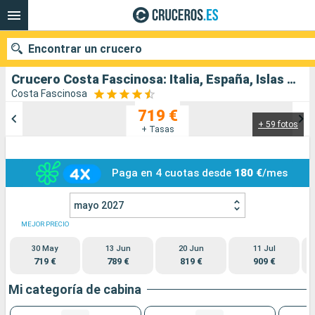
Encontrar un crucero
Crucero Costa Fascinosa: Italia, España, Islas Baleares, Francia salida desde Savona
Costa Fascinosa
719 €
+ 59 fotos
Nuestros destinos
+ Tasas
Fecha de salida
Paga en 4 cuotas desde
180 €
/mes
Puertos
Compañías
mayo 2027
Buscar
MEJOR PRECIO
30 May
13 Jun
20 Jun
11 Jul
719 €
789 €
819 €
909 €
Mi categoría de cabina