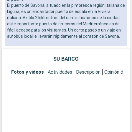
El puerto de Savona, situado en la pintoresca región italiana de
E
Liguria, es un encantador puerto de escala en la Riviera
C
italiana. A sólo 2 kilómetros del centro histórico de la ciudad,
p
este importante puerto de cruceros del Mediterráneo es de
e
fácil acceso para los visitantes. Un corto paseo o un viaje en
c
autobús local le llevarán rápidamente al corazón de Savona.
Q
Qué visitar en Savona
O
En Savona, la Fortezza del Priamar, una imponente fortaleza
m
SU BARCO
del siglo XVI, ofrece una impresionante vista del mar y de la
c
ciudad. El centro histórico alberga numerosos edificios
a
Fotos y videos
Actividades
Descripción
Opinión del C
medievales, iglesias y encantadoras plazas. Visite la Catedral
r
de la Asunción, una joya de la arquitectura religiosa, y el Museo
E
de Arte de Savona, que alberga una impresionante colección
a
de obras de arte locales. Para una experiencia más
c
contemporánea, el mercado local es el lugar ideal para
t
degustar los sabores de Liguria y descubrir la artesanía local.
L
a
Qué visitar en los alrededores
Los alrededores de Savona ofrecen una gran variedad de
Q
destinos atractivos. El pueblo de Noli, uno de los más bellos de
L