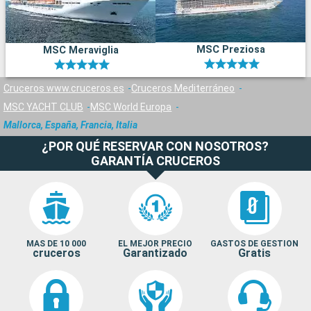
MSC Preziosa
MSC Meraviglia
Cruceros www.cruceros.es
Cruceros Mediterráneo
MSC YACHT CLUB
MSC World Europa
Mallorca, España, Francia, Italia
¿POR QUÉ RESERVAR CON NOSOTROS?
GARANTÍA CRUCEROS
MAS DE 10 000
EL MEJOR PRECIO
GASTOS DE GESTION
cruceros
Garantizado
Gratis