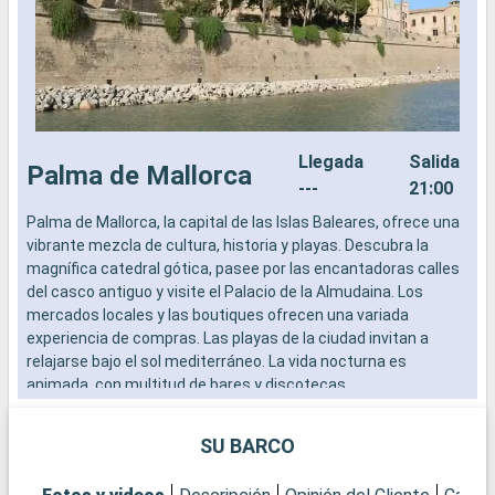
Llegada
Salida
Palma de Mallorca
---
21:00
Palma de Mallorca, la capital de las Islas Baleares, ofrece una
E
vibrante mezcla de cultura, historia y playas. Descubra la
E
magnífica catedral gótica, pasee por las encantadoras calles
M
del casco antiguo y visite el Palacio de la Almudaina. Los
s
mercados locales y las boutiques ofrecen una variada
E
experiencia de compras. Las playas de la ciudad invitan a
e
relajarse bajo el sol mediterráneo. La vida nocturna es
Q
animada, con multitud de bares y discotecas.
B
a
p
SU BARCO
h
l