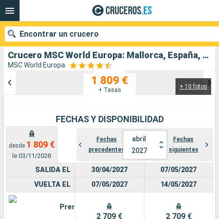
Encontrar un crucero
Crucero MSC World Europa: Mallorca, España, Francia, Italia salida desde Palma de Mallorca
MSC World Europa
1 809 €
+ 10 fotos
Nuestros destinos
+ Tasas
Fecha de salida
FECHAS Y DISPONIBILIDAD
Puertos
Compañías
abril
Fechas
Fechas
1 809 €
desde
precedentes
siguientes
2027
Buscar
le 03/11/2028
SALIDA EL
30/04/2027
07/05/2027
VUELTA EL
07/05/2027
14/05/2027
Premium
2 709 €
2 709 €