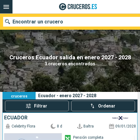
Encontrar un crucero
Nuestros destinos
Cruceros Ecuador salida en enero 2027 - 2028
3 cruceros encontrados
Fecha de salida
Puertos
Compañías
3
Sus criterios de búsqueda:
Ecuador - enero 2027 - 2028
cruceros
Buscar
Filtrar
Ordenar
ECUADOR
Celebrity Flora
8 d
Baltra
09/01/2028
Pensión completa