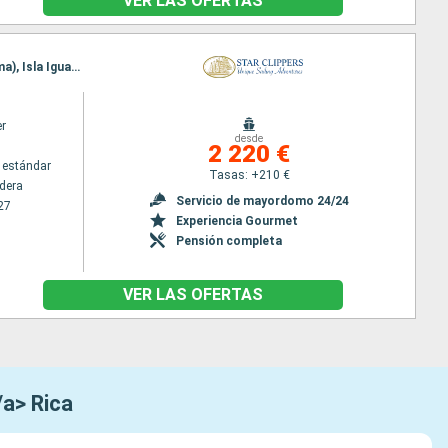
VER LAS OFERTAS
Itinerario : Puerta caldera, Isla de Tortuga, Quepos, Golfito, Parc Marino Golfo de Chiriqui (Panama), Isla Iguana, Archipel des Perles, Balboa
er
desde
2 220 €
 estándar
Tasas: +210 €
ldera
Servicio de mayordomo 24/24
27
Experiencia Gourmet
Pensión completa
VER LAS OFERTAS
/a> Rica