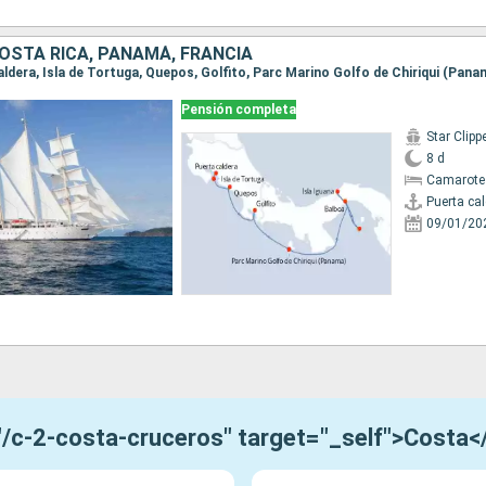
OSTA RICA, PANAMÁ, FRANCIA
Pensión completa
Star Clipp
8 d
Camarote
Puerta ca
09/01/20
="/c-2-costa-cruceros" target="_self">Costa<