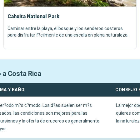
Cahuita National Park
Caminar entre la playa, el bosque y los senderos costeros
para disfrutar f?cilmente de una escala en plena naturaleza.
o a Costa Rica
IMA Y BAÑO
CONSEJO 
per?odo m?s c?modo. Los d?as suelen ser m?s
La mejor op
eados, las condiciones son mejores para las
quieres com
ursiones y la oferta de cruceros es generalmente
la naturalez
or.