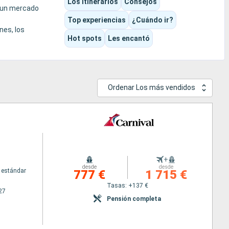
Los itinerarios
Consejos
o un mercado
Top experiencias
¿Cuándo ir?
nes, los
Hot spots
Les encantó
gran crucero
Ordenar Los más vendidos
+
desde
desde
 estándar
777 €
1 715 €
Tasas: +137 €
27
Pensión completa