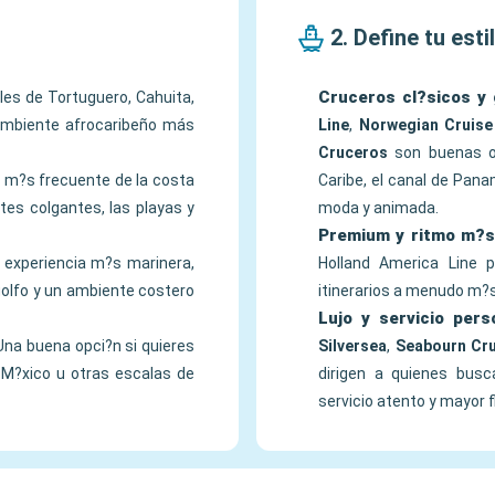
2. Define tu esti
Cruceros cl?sicos y 
ales de Tortuguero, Cahuita,
 ambiente afrocaribeño más
Line
,
Norwegian Cruise
Cruceros
son buenas op
a m?s frecuente de la costa
Caribe, el canal de Pana
ntes colgantes, las playas y
moda y animada.
Premium y ritmo m?s
a experiencia m?s marinera,
Holland America Line 
golfo y un ambiente costero
itinerarios a menudo m?s
Lujo y servicio per
Una buena opci?n si quieres
Silversea
,
Seabourn Cru
 M?xico u otras escalas de
dirigen a quienes bus
servicio atento y mayor fl