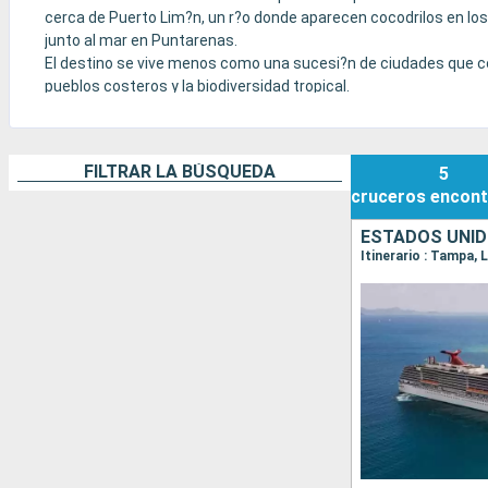
cerca de Puerto Lim?n, un r?o donde aparecen cocodrilos en lo
junto al mar en Puntarenas.
El destino se vive menos como una sucesi?n de ciudades que co
pueblos costeros y la biodiversidad tropical.
Dependiendo del itinerario, la experiencia puede estar muy centr
hacia el canal de Panam?.
FILTRAR LA BÚSQUEDA
5
cruceros
encont
ESTADOS UNID
Itinerario : Tampa,