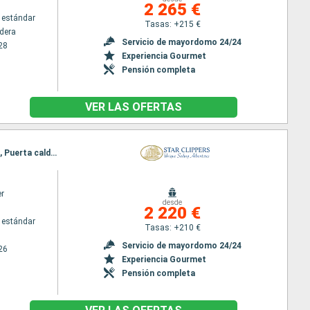
2 265 €
 estándar
Tasas: +215 €
ldera
Servicio de mayordomo 24/24
28
Experiencia Gourmet
Pensión completa
VER LAS OFERTAS
Itinerario : Balboa, Archipel des Perles, Isla Iguana, Isla de Coiba, Golfito, Quepos, Isla de Tortuga, Puerta caldera
er
desde
2 220 €
 estándar
Tasas: +210 €
Servicio de mayordomo 24/24
26
Experiencia Gourmet
Pensión completa