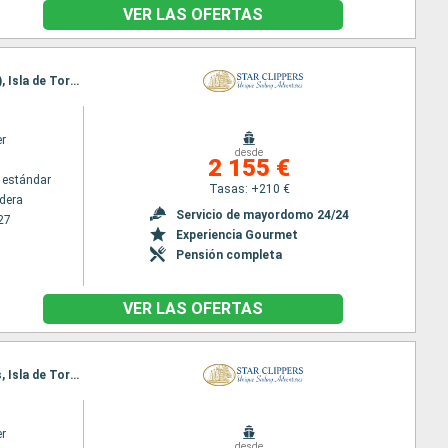
VER LAS OFERTAS
Itinerario : Puerta caldera, Quepos, Golfito, Isla de Coiba, Parc Marino Golfo de Chiriqui (Panama), Isla de Tortuga, Puerta caldera
er
desde
2 155 €
 estándar
Tasas: +210 €
ldera
Servicio de mayordomo 24/24
27
Experiencia Gourmet
Pensión completa
VER LAS OFERTAS
Itinerario : Puerta caldera, Isla de Coiba, Parc Marino Golfo de Chiriqui (Panama), Golfito, Quepos, Isla de Tortuga, Puerta caldera
er
desde