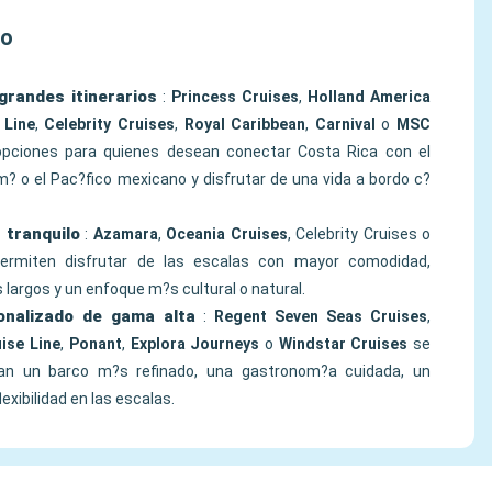
lo
grandes itinerarios
:
Princess Cruises
,
Holland America
 Line
,
Celebrity Cruises
,
Royal Caribbean
,
Carnival
o
MSC
ciones para quienes desean conectar Costa Rica con el
m? o el Pac?fico mexicano y disfrutar de una vida a bordo c?
 tranquilo
:
Azamara
,
Oceania Cruises
, Celebrity Cruises o
permiten disfrutar de las escalas con mayor comodidad,
 largos y un enfoque m?s cultural o natural.
sonalizado de gama alta
:
Regent Seven Seas Cruises
,
ise Line
,
Ponant
,
Explora Journeys
o
Windstar Cruises
se
can un barco m?s refinado, una gastronom?a cuidada, un
exibilidad en las escalas.