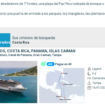
s alrededores de T?rcoles, una playa del Pac?fico rodeada de bosque 
mo una puerta de entrada a los parques, los manglares, las plantacio
ada en la naturaleza, ser familiar o m?s activa, o formar parte de un 
Sus criterios de búsqueda:
rados
Costa Rica
OS, COSTA RICA, PANAMÁ, ISLAS CAIMÁN
 Limon, Canal de Panama, Gran Caiman, Tampa
Pague en 4X
Legend
9 d
Camarote
Tampa
16/01/20