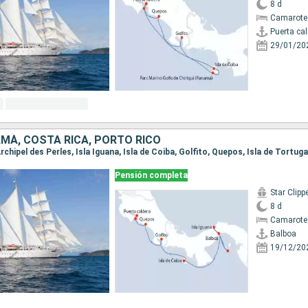
8 d
Camarote
Puerta ca
29/01/20
MÁ, COSTA RICA, PORTO RICO
Pensión completa
Star Clipp
8 d
Camarote
Balboa
19/12/20