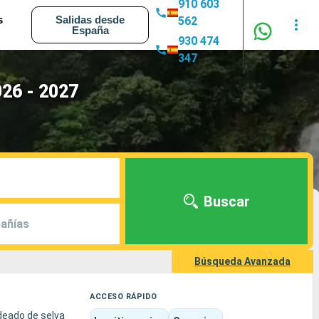
910 603
s
Salidas desde
562
España
930 474
347
026 - 2027
Buscar
añías
Búsqueda Avanzada
ACCESO RÁPIDO
rdeado de selva