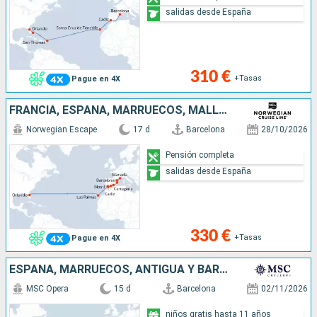
salidas desde España
310 €
+Tasas
Pague en 4X
FRANCIA, ESPAÑA, MARRUECOS, MALLORCA, ESTADOS UNIDOS
Norwegian Escape
17 d
Barcelona
28/10/2026
Pensión completa
salidas desde España
330 €
+Tasas
Pague en 4X
ESPAÑA, MARRUECOS, ANTIGUA Y BARBUDA, SAN MARTÍN, SAN CRISTÓBAL Y NIEVES, REPÚBLICA DOMINICANA
MSC Opera
15 d
Barcelona
02/11/2026
niños gratis hasta 11 años