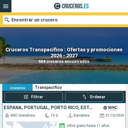
Encontrar un crucero
Cruceros Transpacifico : Ofertas y promociones
Nuestros destinos
2026 - 2027
664 cruceros encontrados
Fecha de salida
Puertos
Compañías
664
Sus criterios de búsqueda:
Transpacifico
cruceros
Buscar
Filtrar
Ordenar
ESPAÑA, PORTUGAL, PORTO RICO, ESTADOS UNIDOS
MSC Grandiosa
15 d
Barcelona
31/10/2026
niños gratis hasta 11 años