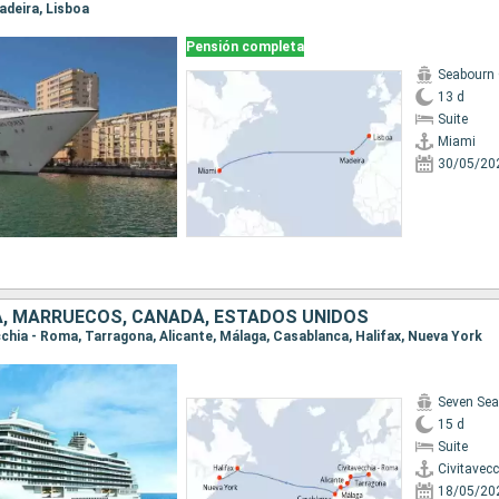
Madeira, Lisboa
Pensión completa
Seabourn
13 d
Suite
Miami
30/05/20
ÑA, MARRUECOS, CANADÁ, ESTADOS UNIDOS
ecchia - Roma, Tarragona, Alicante, Málaga, Casablanca, Halifax, Nueva York
Seven Sea
15 d
Suite
Civitavec
18/05/20