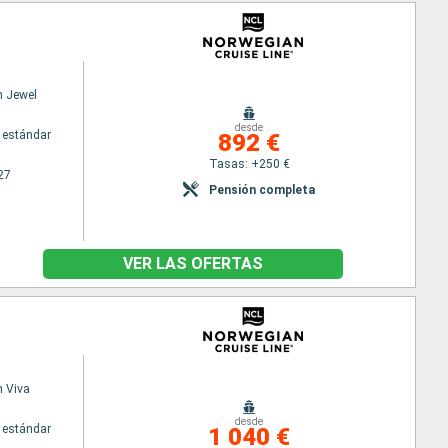
n Jewel
desde
 estándar
892 €
Tasas: +250 €
27
Pensión completa
VER LAS OFERTAS
 Viva
desde
 estándar
1 040 €