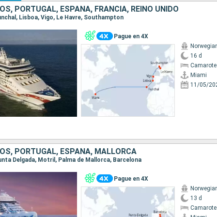
S, PORTUGAL, ESPAÑA, FRANCIA, REINO UNIDO
Funchal, Lisboa, Vigo, Le Havre, Southampton
Pague en 4X
Norwegia
16 d
Camarote
Miami
11/05/20
OS, PORTUGAL, ESPAÑA, MALLORCA
Punta Delgada, Motril, Palma de Mallorca, Barcelona
Pague en 4X
Norwegian
13 d
Camarote