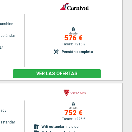
Sunshine
desde
 estándar
576 €
Tasas: +216 €
27
Pensión completa
VER LAS OFERTAS
desde
Lady
752 €
Tasas: +226 €
 estándar
Wifi estándar incluido