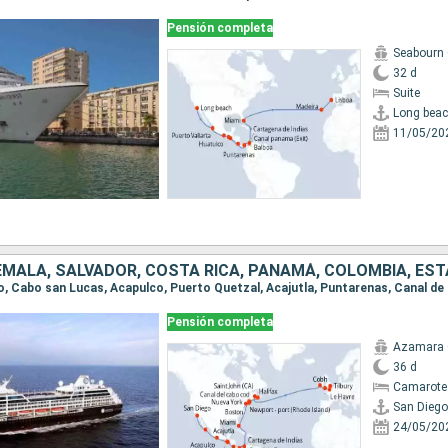
Pensión completa
Seabourn
32 d
Suite
Long bea
11/05/20
Pensión completa
Azamara 
36 d
Camarote 
San Diego
24/05/20