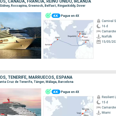
S, CANADÁ, FRANCIA, REINO UNIDO, IRLANDA
, Sidney, Roccapina, Greenock, Belfast, Ringaskiddy, Dover
Pague en 4X
Carnival 
16 d
Camarote
Norfolk
15/05/20
OS, TENERIFE, MARRUECOS, ESPAÑA
Santa Cruz de Tenerife, Tánger, Málaga, Barcelona
Pague en 4X
Resilient 
15 d
Camarote
Miami