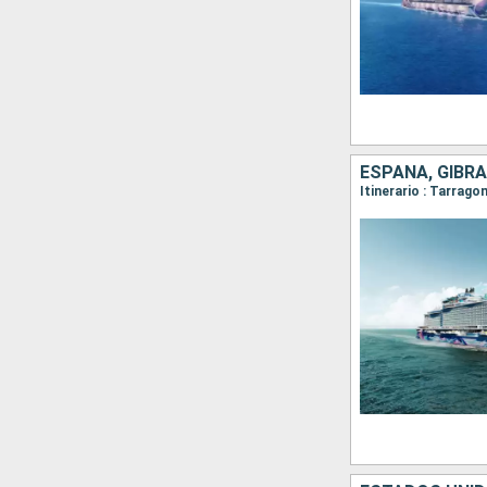
ESPAÑA, GIBR
Itinerario : Tarragon