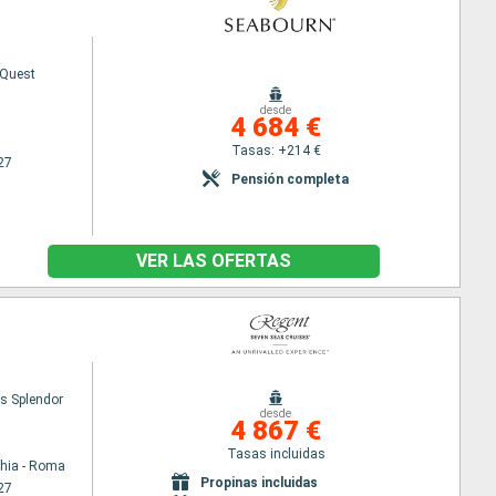
 Quest
desde
4 684 €
Tasas: +214 €
27
Pensión completa
VER LAS OFERTAS
s Splendor
desde
4 867 €
Tasas incluidas
chia - Roma
Propinas incluidas
27