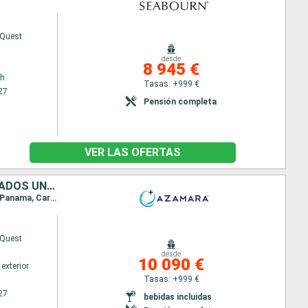
 Quest
desde
8 945 €
ch
Tasas: +999 €
27
Pensión completa
VER LAS OFERTAS
MÉXICO, GUATEMALA, SALVADOR, COSTA RICA, PANAMÁ, COLOMBIA, ESTADOS UNIDOS, CANADÁ, IRLANDA, FRANCIA, REINO UNIDO
Itinerario : San Diego, Cabo san Lucas, Acapulco, Puerto Quetzal, Acajutla, Puntarenas, Canal de Panama, Cartagena de Indias, Miami, Nueva York, Newport - port (Rhode Island), Canal del cabo cod, Boston, Halifax, Saint John, Cobh, Plymouth, Le Havre, Tilbury
Quest
desde
10 090 €
exterior
Tasas: +999 €
27
bebidas incluidas