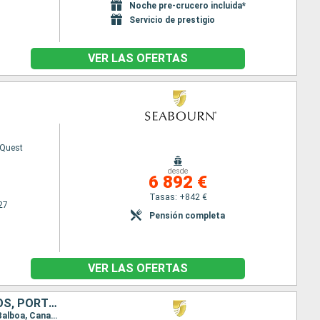
Noche pre-crucero incluida*
Servicio de prestigio
VER LAS OFERTAS
 Quest
desde
6 892 €
Tasas: +842 €
27
Pensión completa
VER LAS OFERTAS
MÉXICO, GUATEMALA, COSTA RICA, PANAMÁ, COLOMBIA, ESTADOS UNIDOS, PORTUGAL
Itinerario : Long beach, Puerto Vallarta, Huatulco, Puerto Chiapas, Puerto Quetzal, Puntarenas, Balboa, Canal panama (Exit), Cartagena de Indias, Miami, Madeira, Lisboa