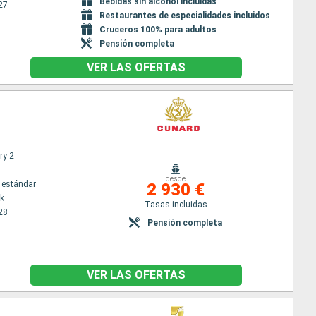
Bebidas sin alcohol incluidas
27
Restaurantes de especialidades incluidos
Cruceros 100% para adultos
Pensión completa
VER LAS OFERTAS
ry 2
desde
 estándar
2 930 €
k
Tasas incluidas
28
Pensión completa
VER LAS OFERTAS