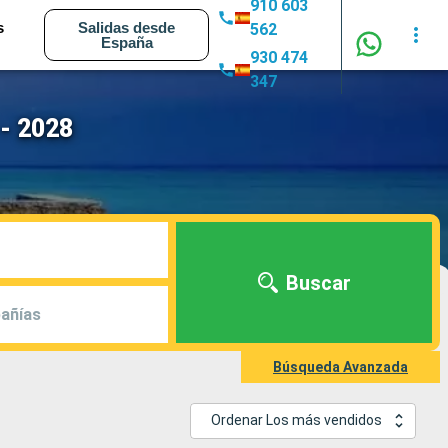
910 603
s
Salidas desde
562
España
930 474
347
- 2028
Buscar
añías
Búsqueda Avanzada
Ordenar Los más vendidos