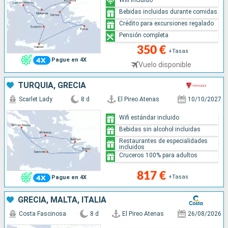
Bebidas incluidas durante comidas
Crédito para excursiones regalado
Pensión completa
350 €
+Tasas
Pague en 4X
Vuelo disponible
TURQUÍA, GRECIA
Scarlet Lady
8 d
El Pireo Atenas
10/10/2027
Wifi estándar incluido
Bebidas sin alcohol incluidas
Restaurantes de especialidades
incluidos
Cruceros 100% para adultos
817 €
+Tasas
Pague en 4X
GRECIA, MALTA, ITALIA
Costa Fascinosa
8 d
El Pireo Atenas
26/08/2026