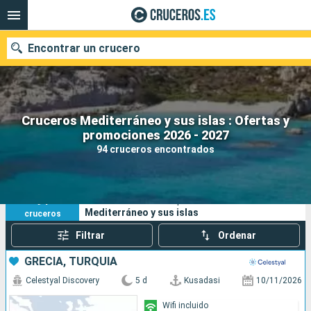
Encontrar un crucero
Cruceros Mediterráneo y sus islas : Ofertas y
Nuestros destinos
promociones 2026 - 2027
94 cruceros encontrados
Fecha de salida
Puertos
Compañías
94
Sus criterios de búsqueda:
Mediterráneo y sus islas
cruceros
Buscar
Filtrar
Ordenar
GRECIA, TURQUÍA
Celestyal Discovery
5 d
Kusadasi
10/11/2026
Wifi incluido