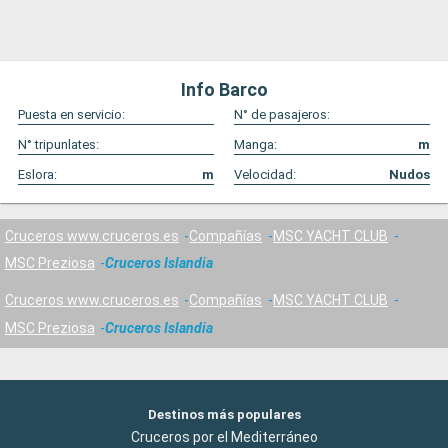
Info Barco
Puesta en servicio:
N° de pasajeros:
N° tripunlates:
Manga:
m
Eslora:
m
Velocidad:
Nudos
Cruceros www.cruceros.es
Compañías
MSC YACHT CLUB
MSC Preziosa
Cruceros Islandia
Cruceros www.cruceros.es
Compañías
MSC YACHT CLUB
MSC Preziosa
Cruceros Islandia
Destinos más populares
Cruceros por el Mediterráneo