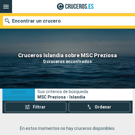
Encontrar un crucero
Nuestros destinos
Cruceros Islandia sobre MSC Preziosa
0 cruceros encontrados
Fecha de salida
Puertos
Compañías
Sus criterios de búsqueda:
Buscar
MSC Preziosa - Islandia
Filtrar
Ordenar
En estos momentos no hay cruceros disponibles.