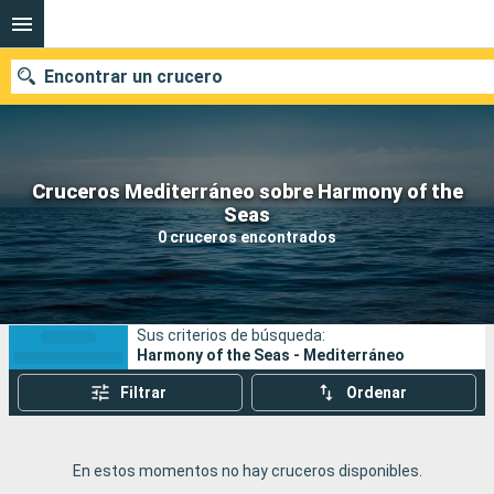
Encontrar un crucero
Cruceros Mediterráneo sobre Harmony of the
Nuestros destinos
Seas
0 cruceros encontrados
Fecha de salida
Puertos
Compañías
Sus criterios de búsqueda:
Buscar
Harmony of the Seas - Mediterráneo
Filtrar
Ordenar
En estos momentos no hay cruceros disponibles.