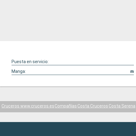
Puesta en servicio:
Manga:
m
Cruceros www.cruceros.es
Compañías
Costa Cruceros
Costa Serena