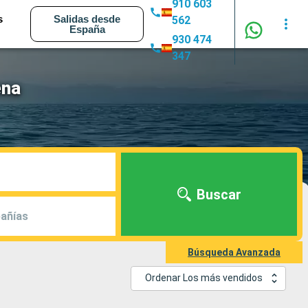
910 603
s
Salidas desde
562
España
930 474
347
ena
Buscar
añías
Búsqueda Avanzada
Ordenar Los más vendidos