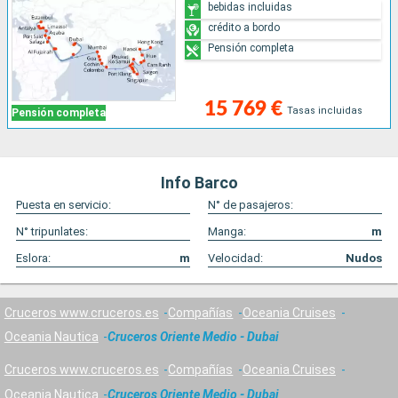
bebidas incluidas
crédito a bordo
Pensión completa
15 769 €
Tasas incluidas
Pensión completa
Info Barco
Puesta en servicio:
N° de pasajeros:
N° tripunlates:
Manga:
m
Eslora:
m
Velocidad:
Nudos
Cruceros www.cruceros.es
Compañías
Oceania Cruises
Oceania Nautica
Cruceros Oriente Medio - Dubai
Cruceros www.cruceros.es
Compañías
Oceania Cruises
Oceania Nautica
Cruceros Oriente Medio - Dubai