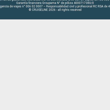
Garantía financiera Groupama N° de póliza 4000717380/0
Agencia de viajes n° 006 02 0007 – Responsabilidad civil y profesional RC RSA de
© CRUISELINE 2026 - all rights reserved