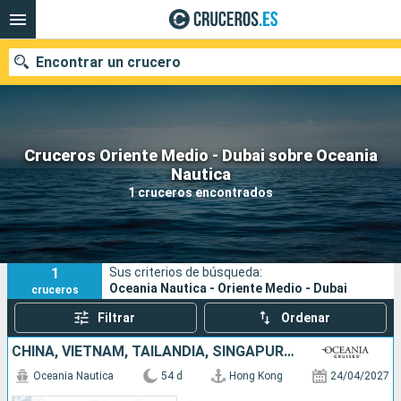
Encontrar un crucero
Cruceros Oriente Medio - Dubai sobre Oceania
Nuestros destinos
Nautica
1 cruceros encontrados
Fecha de salida
Puertos
Compañías
1
Sus criterios de búsqueda:
Buscar
Oceania Nautica - Oriente Medio - Dubai
cruceros
Filtrar
Ordenar
CHINA, VIETNAM, TAILANDIA, SINGAPUR, MALASIA, SRI LANKA, INDIA, EMIRATOS ÁRABES UNIDOS, OMAN, ARABIA SAUDÍ, JORDANIE, EGIPTO, CHIPRE, TURQUÍA, GRECIA
Oceania Nautica
54 d
Hong Kong
24/04/2027