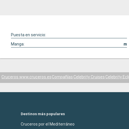
Puesta en servicio:
Manga:
m
Cruceros www.cruceros.es
Compañías
Celebrity Cruises
Celebrity Ecl
Destinos más populares
Cruceros por el Mediterráneo