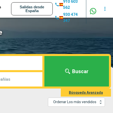
910 603
s
Salidas desde
562
España
930 474
347
e
Buscar
añías
Búsqueda Avanzada
Ordenar Los más vendidos