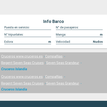
Info Barco
Puesta en servicio:
N° de pasajeros:
N° tripunlates:
Manga:
m
Eslora:
m
Velocidad:
Nudos
Cruceros www.cruceros.es
Compañías
Regent Seven Seas Cruises
Seven Seas Grandeur
Cruceros Islandia
Cruceros www.cruceros.es
Compañías
Regent Seven Seas Cruises
Seven Seas Grandeur
Cruceros Islandia