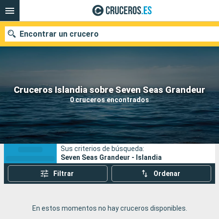
Encontrar un crucero
Nuestros destinos
Cruceros Islandia sobre Seven Seas Grandeur
0 cruceros encontrados
Fecha de salida
Puertos
Compañías
Sus criterios de búsqueda:
Buscar
Seven Seas Grandeur - Islandia
Filtrar
Ordenar
En estos momentos no hay cruceros disponibles.