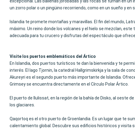
excepcional. Las ballenas jorobadas y las focas se turnan en un 
un zorro polar o un pingüino recorriendo, como en un sueño y en sil
Islandia te promete montañas y maravillas. El fin del mundo, Latr
máximo. Un reino donde los volcanes y el hielo se mezclan, este t
adecuada para tu crucero y disfrutas del espectáculo que ofrecen 
Visite los puertos emblemáticos del Ártico
En Islandia, dos puertos turísticos te dan la bienvenida y te permit
interés. El lago Tjornin, la catedral Hallgrimskirkja y la sala de 
Akureyri es el segundo puerto más importante de Islandia. Ofrece 
Grimsey se encuentra directamente en el Círculo Polar Ártico.
El puerto de Ilulissat, en la región de la bahía de Disko, al oest
los glaciares.
Qaqortoq es el otro puerto de Groenlandia. Es un lugar que te sume
calentamiento global. Descubre sus edificios históricos y visita