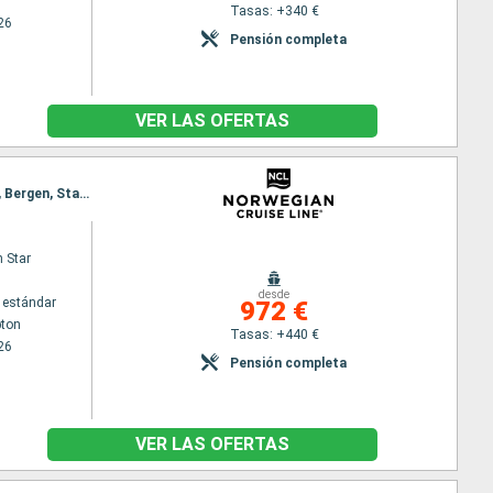
Tasas: +340 €
26
Pensión completa
VER LAS OFERTAS
Itinerario : Southampton, Edimbourg, Invergordon, Reykjavik, Isafjordur - Islande, Akureyri, Maloy, Bergen, Stavanger, Southampton
 Star
desde
 estándar
972 €
ton
Tasas: +440 €
26
Pensión completa
VER LAS OFERTAS