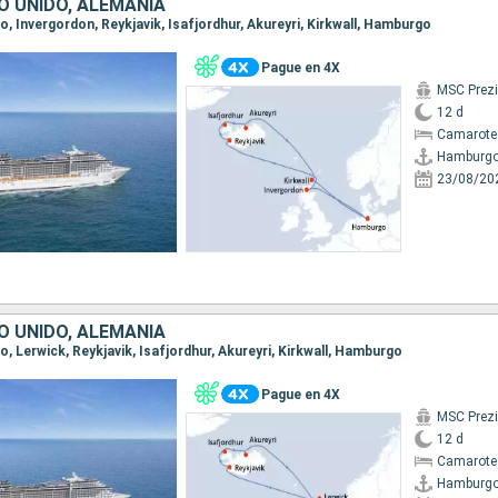
NO UNIDO, ALEMANIA
o, Invergordon, Reykjavik, Isafjordhur, Akureyri, Kirkwall, Hamburgo
Pague en 4X
MSC Prez
12 d
Camarote
Hamburg
23/08/20
NO UNIDO, ALEMANIA
o, Lerwick, Reykjavik, Isafjordhur, Akureyri, Kirkwall, Hamburgo
Pague en 4X
MSC Prez
12 d
Camarote
Hamburg