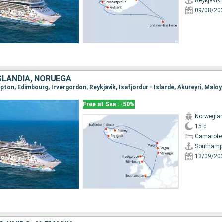
Reykjavik
09/08/20
ISLANDIA, NORUEGA
Free at Sea : -50%
Norwegian
15 d
Camarote
Southamp
13/09/20