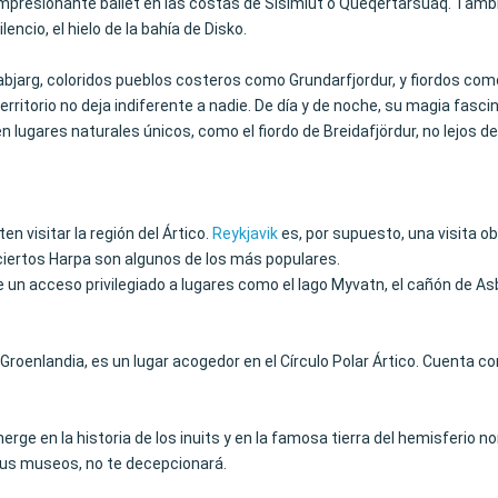
impresionante ballet en las costas de Sisimiut o Queqertarsuaq. Tambié
encio, el hielo de la bahía de Disko.
abjarg, coloridos pueblos costeros como Grundarfjordur, y fiordos como 
erritorio no deja indiferente a nadie. De día y de noche, su magia fasc
lugares naturales únicos, como el fiordo de Breidafjördur, no lejos de
en visitar la región del Ártico.
Reykjavik
es, por supuesto, una visita o
conciertos Harpa son algunos de los más populares.
un acceso privilegiado a lugares como el lago Myvatn, el cañón de Asby
e de Groenlandia, es un lugar acogedor en el Círculo Polar Ártico. Cuent
rge en la historia de los inuits y en la famosa tierra del hemisferio nor
 sus museos, no te decepcionará.