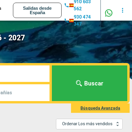
910 603
s
Salidas desde
562
España
930 474
347
 - 2027
Buscar
añías
Búsqueda Avanzada
Ordenar Los más vendidos