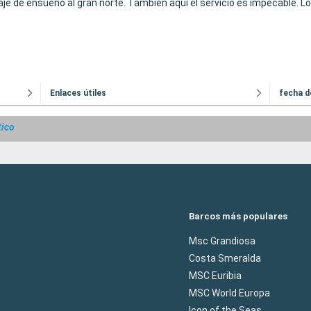
iaje de ensueño al gran norte. También aquí el servicio es impecable. L
Enlaces útiles
fecha d
tico
Barcos más populares
Msc Grandiosa
Costa Smeralda
MSC Euribia
MSC World Europa
Icon of the Seas