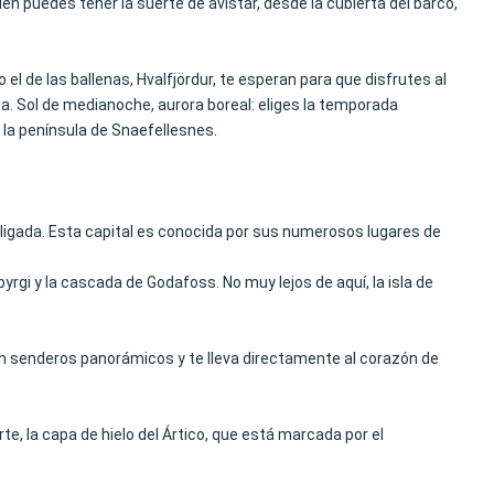
n puedes tener la suerte de avistar, desde la cubierta del barco,
el de las ballenas, Hvalfjördur, te esperan para que disfrutes al
ina. Sol de medianoche, aurora boreal: eliges la temporada
 la península de Snaefellesnes.
bligada. Esta capital es conocida por sus numerosos lugares de
rgi y la cascada de Godafoss. No muy lejos de aquí, la isla de
a con senderos panorámicos y te lleva directamente al corazón de
te, la capa de hielo del Ártico, que está marcada por el