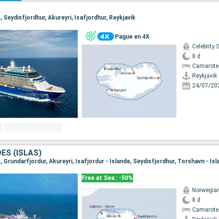
k, Seydisfjordhur, Akureyri, Isafjordhur, Reykjavik
Pague en 4X
Celebrity 
8 d
Camarote
Reykjavik
24/07/20
OES (ISLAS)
Free at Sea : -50%
Norwegian
8 d
Camarote 