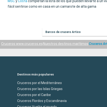
MSC
y
Costa
completan la lista de los que pueden llevarte a un v
fácil sentirse como en casa en un camarote de alta gama
Barcos de crucero Artico
Cruceros www.cruceros.es
Nuestros destinos marítimos
Cruceros Ar
Destinos más populares
Cruceros por el Mediterráneo
Cruceros por las Islas Griegas
Cruceros por el Caribe
Cruceros Flordos y Escandinavia
Cruceros Vuelta al mundo