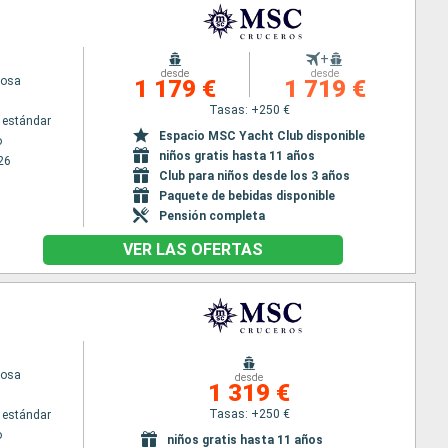
+
desde
desde
iosa
1 179 €
1 719 €
Tasas: +250 €
 estándar
Espacio MSC Yacht Club disponible
o
niños gratis hasta 11 años
26
Club para niños desde los 3 años
Paquete de bebidas disponible
Pensión completa
VER LAS OFERTAS
iosa
desde
1 319 €
Tasas: +250 €
 estándar
o
niños gratis hasta 11 años