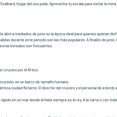
 Svalbard, hogar del oso polar. Aprovecha tu escala para visitar la mina 
De abril a mediados de junio es la época ideal para quienes quieran di
salidas durante este periodo son las más populares. A finales de junio, 
uroras boreales son frecuentes.
n crucero por el Ártico.
xcursión, en un barco de tamaño humano.
éntica ciudad flotante. El director del crucero y el personal de a bordo
ápido en un mar donde el hielo siempre es el rey. A la carta o con todo