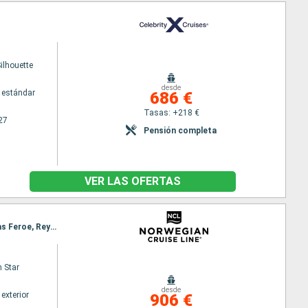
Silhouette
desde
 estándar
686 €
Tasas: +218 €
27
Pensión completa
VER LAS OFERTAS
Itinerario : Reykjavik, Grundarfjordur, Akureyri, Isafjordur - Islande, Seydisfjordhur, Torshavn - Islas Feroe, Reykjavik
 Star
desde
exterior
906 €