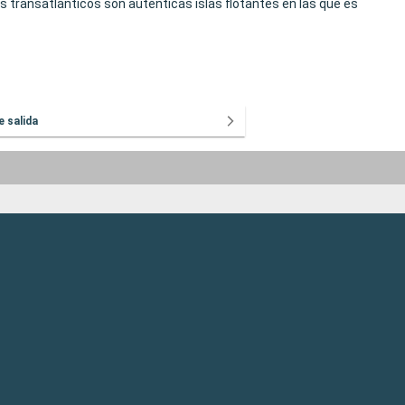
os transatlánticos son auténticas islas flotantes en las que es
e salida