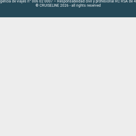
Agencia de viajes n° 006 02 0007 – Responsabilidad civil y profesional RC RSA de
© CRUISELINE 2026 - all rights reserved