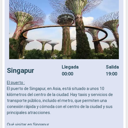
Llegada
Salida
Singapur
00:00
19:00
El puerto :
E
El puerto de Singapur, en Asia, está situado a unos 10
E
kilómetros del centro de la ciudad. Hay taxis y servicios de
k
transporte público, incluido el metro, que permiten una
t
conexión rápida y cómoda con el centro de la ciudad y sus
c
principales atracciones.
p
Qué visitar en Singapur
Q