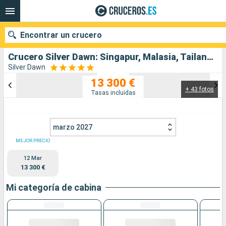
Encontrar un crucero
Crucero Silver Dawn: Singapur, Malasia, Tailandia, Sri Lanka, Maldivas, Seychelles salida desde Singapur
Silver Dawn
13 300 €
+ 43 fotos
Nuestros destinos
Tasas incluidas
Fecha de salida
marzo 2027
Puertos
Compañías
MEJOR PRECIO
12 Mar
Buscar
13 300 €
Mi categoría de cabina