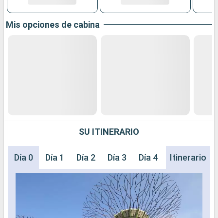
Mis opciones de cabina
SU ITINERARIO
Día 0
Día 1
Día 2
Día 3
Día 4
Día 5
Itinerario
Día 