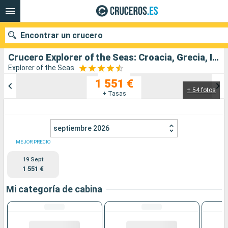
Encontrar un crucero
Crucero Explorer of the Seas: Croacia, Grecia, Italia salida desde Ravenna
Explorer of the Seas
1 551 €
+ 54 fotos
Nuestros destinos
+ Tasas
Fecha de salida
septiembre 2026
Puertos
Compañías
MEJOR PRECIO
19 Sept
Buscar
1 551 €
Mi categoría de cabina