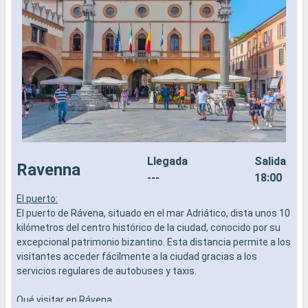
Llegada
Salida
Ravenna
---
18:00
El puerto:
E
El puerto de Rávena, situado en el mar Adriático, dista unos 10
E
kilómetros del centro histórico de la ciudad, conocido por su
A
excepcional patrimonio bizantino. Esta distancia permite a los
c
visitantes acceder fácilmente a la ciudad gracias a los
f
servicios regulares de autobuses y taxis.
c
Q
Qué visitar en Rávena
D