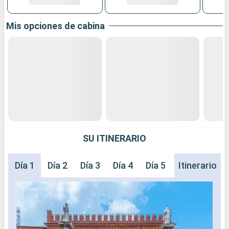
Mis opciones de cabina
SU ITINERARIO
Día 1
Día 2
Día 3
Día 4
Día 5
Día 6
Itinerario
Día 