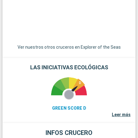
medieval y su centro histórico, ofrece una inmersión en el
Renacimiento italiano. Por último, Venecia, con sus
emblemáticos canales y su suntuosa arquitectura, está a
unos 140 km de Rávena.
Ver nuestros otros cruceros en Explorer of the Seas
LAS INICIATIVAS ECOLÓGICAS
GREEN SCORE D
Leer más
INFOS CRUCERO