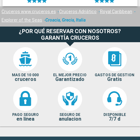
Cruceros www.cruceros.es
Cruceros Adriático
Royal Caribbean
Explorer of the Seas
Croacia, Grecia, Italia
¿POR QUÉ RESERVAR CON NOSOTROS?
GARANTÍA CRUCEROS
MAS DE 10 000
EL MEJOR PRECIO
GASTOS DE GESTION
cruceros
Garantizado
Gratis
PAGO SEGURO
SEGURO DE
DISPONIBLE
en línea
anulacion
7/7 d