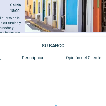
Salida
18:00
l puerto de la
s culturales y
ra nadar y
 a la historia
 patrimonio de
al para vivir una
SU BARCO
Salida
s
Descripción
Opinión del Cliente
23:00
 encantadora
a nocturna. El
a disfrutar de
my, como Shell
Salida
19:00