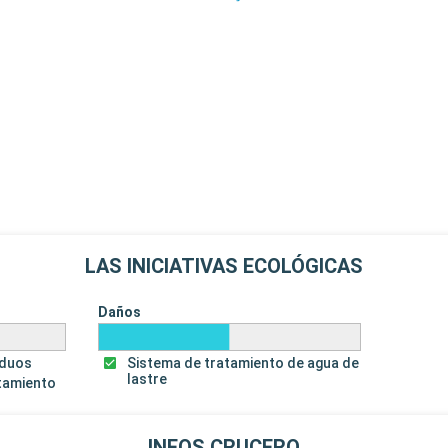
ro y patrimonio
nio de la
sla. Playas
 acuáticos. La
lonial y
pintoresco
uberantes
Salida
18:00
s amantes de la
y, relájese en
LAS INICIATIVAS ECOLÓGICAS
guitos. El
na.
Daños
iduos
Sistema de tratamiento de agua de
lastre
tamiento
INFOS CRUCERO