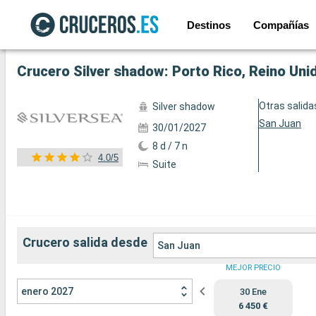
Destinos
Compañías
Ver las 51 fotos
Crucero Silver shadow: Porto Rico, Reino Uni
Otras salida
Silver shadow
San Juan
30/01/2027
8 d / 7 n
4.0/5
Suite
Crucero salida desde
San Juan
MEJOR PRECIO
enero 2027
30 Ene
6 450 €