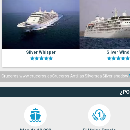
Silver Whisper
Silver Wind
Cruceros www.cruceros.es
Cruceros Antillas
Silversea
Silver shadow
¿PO