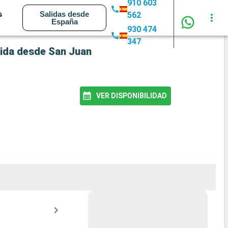
910 603
s
Salidas desde
562
España
930 474
347
lida desde San Juan
VER DISPONIBILIDAD