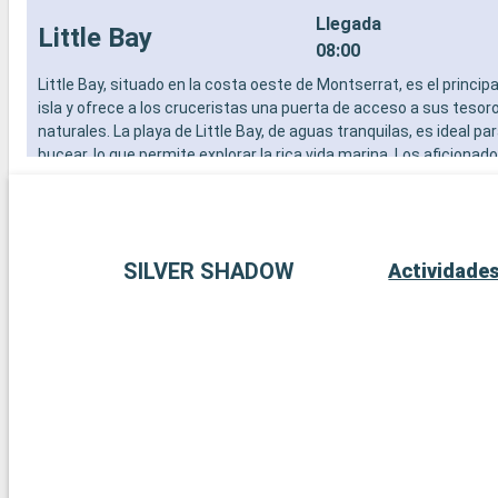
Llegada
Little Bay
08:00
Little Bay, situado en la costa oeste de Montserrat, es el principa
isla y ofrece a los cruceristas una puerta de acceso a sus tesoro
naturales. La playa de Little Bay, de aguas tranquilas, es ideal pa
bucear, lo que permite explorar la rica vida marina. Los aficionados
pueden visitar el Museo Nacional de Montserrat, que muestra el
la isla. En el aspecto culinario, el agua de cabra es el plato nacion
auténtica experiencia gastronómica.
Llegada
Gustavia
SILVER SHADOW
Actividade
08:00
Gustavia, en San Bartolomé, es un lujoso puerto de escala. Esta
capital es conocida por sus boutiques de diseño y su animada vid
puerto alberga impresionantes yates. Visite el Fuerte Gustav par
una vista panorámica de la ciudad. Las playas de Saint-Barthéle
Beach, son famosas por su belleza y ambiente relajado.
Llegada
St Kitts
08:00