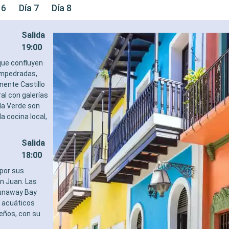
 6
Día 7
Día 8
Salida
19:00
 que confluyen
 empedradas,
nente Castillo
al con galerías
la Verde son
a cocina local,
Salida
18:00
 por sus
an Juan. Las
Runaway Bay
s acuáticos
beños, con su