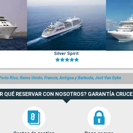
Silver Spirit
Porto Rico, Reino Unido, Francia, Antigua y Barbuda, Jost Van Dyke
R QUÉ RESERVAR CON NOSOTROS? GARANTÍA CRUC