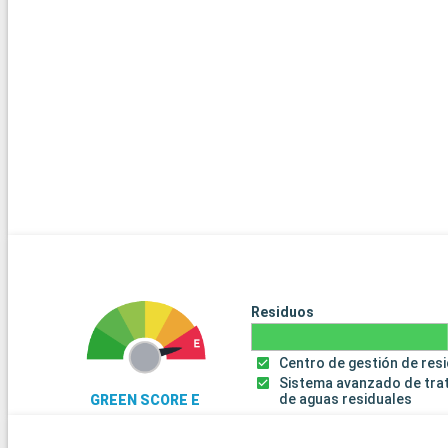
La isla caribeña de San Cristóbal es una mezcla de paraíso playe
histórico. Visite la fortaleza de Brimstone Hill, declarada Patrimo
Humanidad por la UNESCO, para conocer la historia colonial de la i
como Frigate Bay son ideales para relajarse y practicar deportes
capital, Basseterre, cuenta con una encantadora arquitectura co
bulliciosos mercados. San Cristóbal también es famosa por su 
ferrocarril, que ofrece espectaculares vistas de la isla y sus ex
paisajes.
Llegada
Jost Van Dyke
08:00
Jost Van Dyke, una pequeña isla caribeña, es un paraíso para lo
playa y la relajación. Disfrute de las aguas turquesas de White Ba
las playas de arena fina y tómese un cóctel en los famosos chirin
submarinismo y el buceo con tubo revelan una colorida vida mari
Residuos
Centro de gestión de res
Sistema avanzado de tra
de aguas residuales
GREEN SCORE E