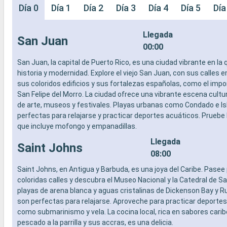
Día 0
Día 1
Día 2
Día 3
Día 4
Día 5
Día
Llegada
San Juan
00:00
San Juan, la capital de Puerto Rico, es una ciudad vibrante en la
historia y modernidad. Explore el viejo San Juan, con sus calles
sus coloridos edificios y sus fortalezas españolas, como el impo
San Felipe del Morro. La ciudad ofrece una vibrante escena cultur
de arte, museos y festivales. Playas urbanas como Condado e Is
perfectas para relajarse y practicar deportes acuáticos. Pruebe l
que incluye mofongo y empanadillas.
Llegada
Saint Johns
08:00
Saint Johns, en Antigua y Barbuda, es una joya del Caribe. Pasee
coloridas calles y descubra el Museo Nacional y la Catedral de S
playas de arena blanca y aguas cristalinas de Dickenson Bay y 
son perfectas para relajarse. Aproveche para practicar deporte
como submarinismo y vela. La cocina local, rica en sabores cari
pescado a la parrilla y sus accras, es una delicia.