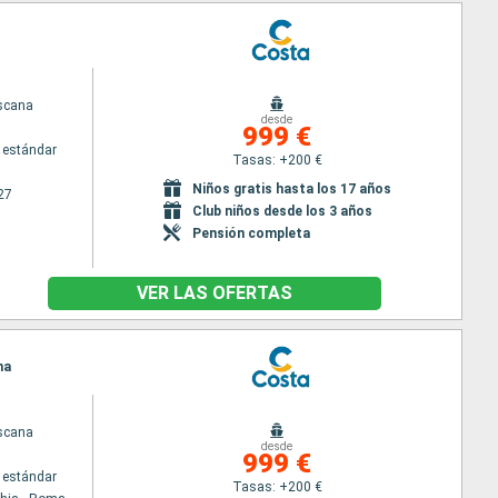
scana
desde
999 €
 estándar
Tasas: +200 €
Niños gratis hasta los 17 años
27
Club niños desde los 3 años
Pensión completa
VER LAS OFERTAS
ma
scana
desde
999 €
 estándar
Tasas: +200 €