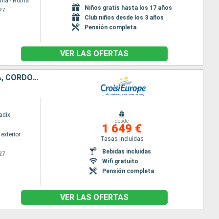
chia - Roma
Niños gratis hasta los 17 años
27
Club niños desde los 3 años
Pensión completa
VER LAS OFERTAS
LAS MARAVILLAS DE ANDALUCÍA A LO LARGO DEL GUADALQUIVIR SEVILLA, CÓRDOBA Y CÁDIZ: LOS IMPRESCINDIBLES EN TODO INCLUIDO (FORMULA PUERTO/PUERTO)
adix
desde
1 649 €
exterior
Tasas incluidas
Bebidas incluidas
27
Wifi gratuito
Pensión completa
VER LAS OFERTAS