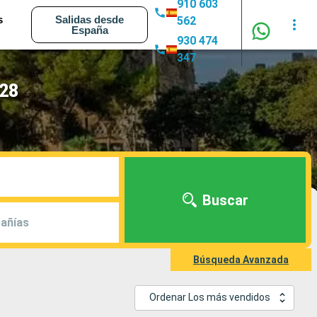
910 603
s
Salidas desde
562
España
930 474
347
028
Buscar
añías
Búsqueda Avanzada
Ordenar Los más vendidos