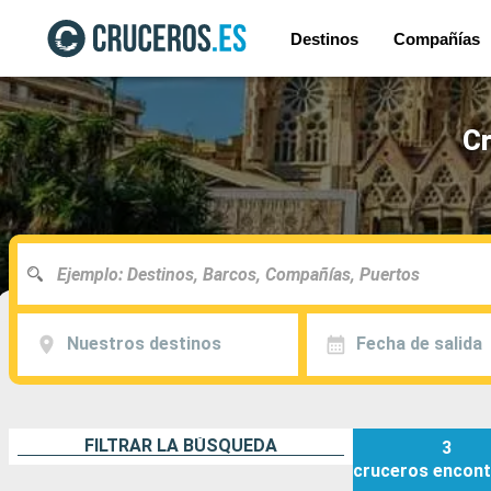
Destinos
Compañías
Cr
Nuestros destinos
Fecha de salida
FILTRAR LA BÚSQUEDA
3
cruceros
encont