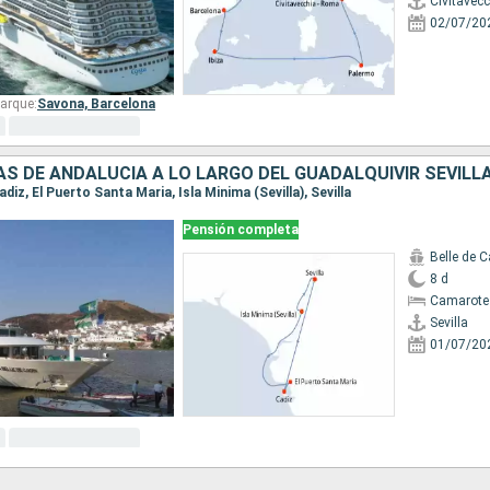
Civitavec
02/07/20
arque:
Savona,
Barcelona
 Cadiz, El Puerto Santa Maria, Isla Minima (Sevilla), Sevilla
Pensión completa
Belle de C
8 d
Camarote 
Sevilla
01/07/20