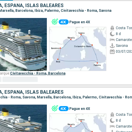
IA, ESPAÑA, ISLAS BALEARES
 Marsella, Barcelona, Ibiza, Palermo, Civitavecchia - Roma, Savona
Pague en 4X
Costa To
8 d
Camarote
Savona
03/07/20
arque:
Civitavecchia - Roma,
Barcelona
IA, ESPAÑA, ISLAS BALEARES
ecchia - Roma, Savona, Marsella, Barcelona, Ibiza, Palermo, Civitavecchia - Ro
Pague en 4X
Costa To
8 d
Camarote