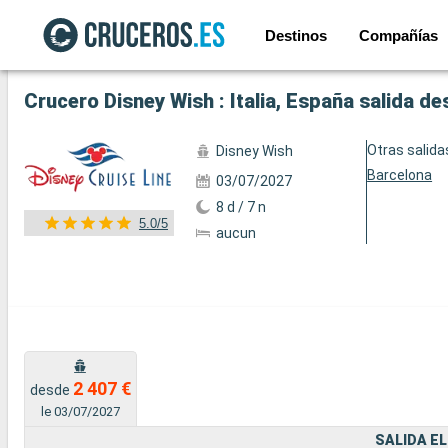
Destinos
Compañías
Ver las 51 fotos
Crucero Disney Wish : Italia, España salida d
Otras salida
Disney Wish
Barcelona
03/07/2027
8 d / 7 n
5.0/5
aucun
2 407 €
desde
le 03/07/2027
SALIDA EL