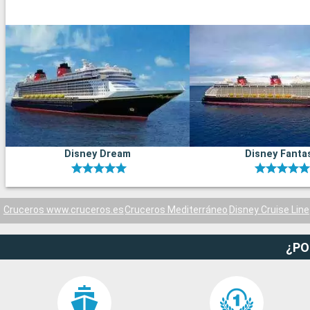
Disney Dream
Disney Fanta
Cruceros www.cruceros.es
Cruceros Mediterráneo
Disney Cruise Line
¿PO