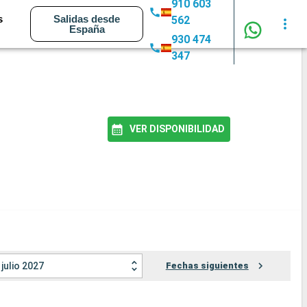
910 603
s
Salidas desde
562
España
930 474
347
VER DISPONIBILIDAD
julio 2027
Fechas siguientes