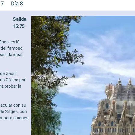
 7
Día 8
Salida
15:75
áneo, está
e del famoso
artida ideal
de Gaudí.
rio Gótico por
ra probar la
tacular con su
de Sitges, con
ar para quienes