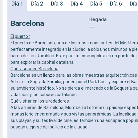
Día 1
Día 2
Día 3
Día 4
Día 5
Día 6
Día
Llegada
Barcelona
---
El puerto :
El puerto de Barcelona, uno de los más importantes del Mediterr
perfectamente integrado en la ciudad, a sólo unos minutos a pi
barrio de Las Ramblas. Este puerto cosmopolita es un punto de p
para explorar la capital catalana.
Qué visitar en Barcelona
Barcelona es un lienzo para las obras maestras arquitectónicas 
Admire la Sagrada Familia, pasee por el Park Güell y explore el Bar
su ambiente histórico. No se pierda el mercado de la Boquería pa
vida local y los sabores catalanes.
Qué visitar en los alrededores
A las afueras de Barcelona, Montserrat ofrece un paisaje espec
monasterio encaramado y sus vistas panorámicas. La localidad 
sus playas y su festival de cine, es también una escapada popul
buscan alejarse del bullicio de la ciudad.