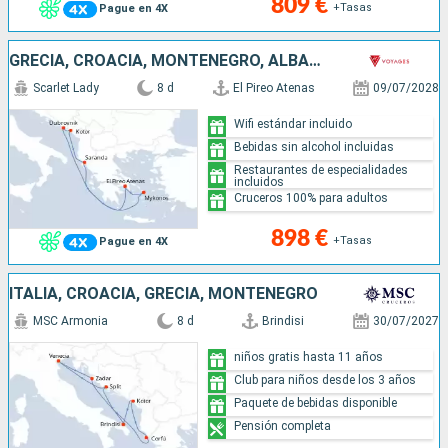
809 €
+Tasas
Pague en 4X
GRECIA, CROACIA, MONTENEGRO, ALBANIA
Scarlet Lady
8 d
El Pireo Atenas
09/07/2028
Wifi estándar incluido
Bebidas sin alcohol incluidas
Restaurantes de especialidades
incluidos
Cruceros 100% para adultos
898 €
+Tasas
Pague en 4X
ITALIA, CROACIA, GRECIA, MONTENEGRO
MSC Armonia
8 d
Brindisi
30/07/2027
niños gratis hasta 11 años
Club para niños desde los 3 años
Paquete de bebidas disponible
Pensión completa