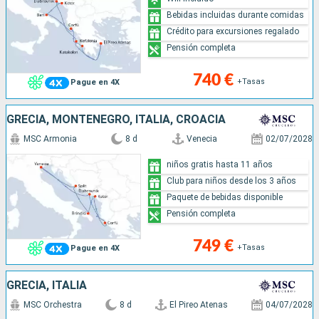
Bebidas incluidas durante comidas
Crédito para excursiones regalado
Pensión completa
740 €
+Tasas
Pague en 4X
GRECIA, MONTENEGRO, ITALIA, CROACIA
MSC Armonia
8 d
Venecia
02/07/2028
niños gratis hasta 11 años
Club para niños desde los 3 años
Paquete de bebidas disponible
Pensión completa
749 €
+Tasas
Pague en 4X
GRECIA, ITALIA
MSC Orchestra
8 d
El Pireo Atenas
04/07/2028