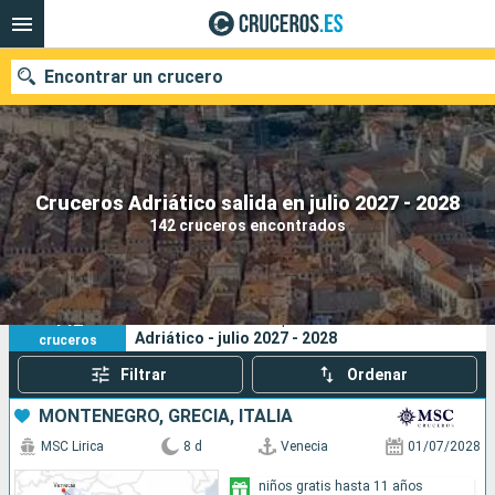
Encontrar un crucero
Nuestros destinos
Cruceros Adriático salida en julio 2027 - 2028
142 cruceros encontrados
Fecha de salida
Puertos
Compañías
142
Sus criterios de búsqueda:
Adriático - julio 2027 - 2028
cruceros
Buscar
Filtrar
Ordenar
MONTENEGRO, GRECIA, ITALIA
MSC Lirica
8 d
Venecia
01/07/2028
niños gratis hasta 11 años