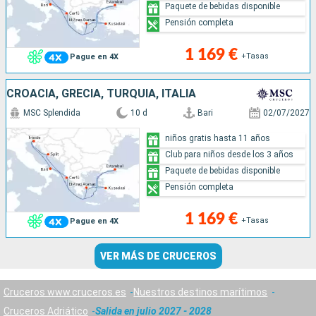
Paquete de bebidas disponible
Pensión completa
1 169 €
+Tasas
Pague en 4X
CROACIA, GRECIA, TURQUÍA, ITALIA
MSC Splendida
10 d
Bari
02/07/2027
niños gratis hasta 11 años
Club para niños desde los 3 años
Paquete de bebidas disponible
Pensión completa
1 169 €
+Tasas
Pague en 4X
VER MÁS DE CRUCEROS
Cruceros www.cruceros.es
Nuestros destinos marítimos
Cruceros Adriático
Salida en julio 2027 - 2028