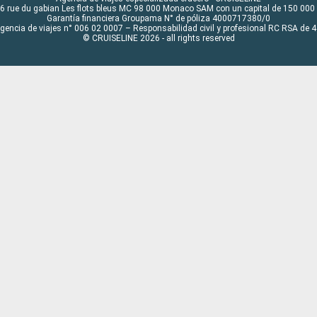
6 rue du gabian Les flots bleus MC 98 000 Monaco SAM con un capital de 150 000
Garantía financiera Groupama N° de póliza 4000717380/0
Agencia de viajes n° 006 02 0007 – Responsabilidad civil y profesional RC RSA de
© CRUISELINE 2026 - all rights reserved