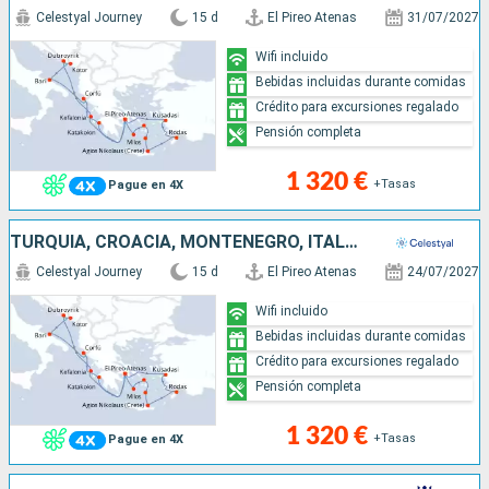
Celestyal Journey
15 d
El Pireo Atenas
31/07/2027
Wifi incluido
Bebidas incluidas durante comidas
Crédito para excursiones regalado
Pensión completa
1 320 €
+Tasas
Pague en 4X
TURQUÍA, CROACIA, MONTENEGRO, ITALIA, GRECIA
Celestyal Journey
15 d
El Pireo Atenas
24/07/2027
Wifi incluido
Bebidas incluidas durante comidas
Crédito para excursiones regalado
Pensión completa
1 320 €
+Tasas
Pague en 4X