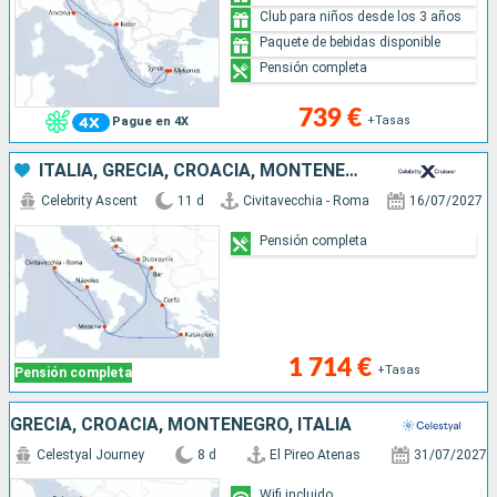
Club para niños desde los 3 años
Paquete de bebidas disponible
Pensión completa
739 €
+Tasas
Pague en 4X
ITALIA, GRECIA, CROACIA, MONTENEGRO
Celebrity Ascent
11 d
Civitavecchia - Roma
16/07/2027
Pensión completa
1 714 €
+Tasas
Pensión completa
GRECIA, CROACIA, MONTENEGRO, ITALIA
Celestyal Journey
8 d
El Pireo Atenas
31/07/2027
Wifi incluido