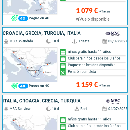
1 079 €
+Tasas
Pague en 4X
Vuelo disponible
CROACIA, GRECIA, TURQUÍA, ITALIA
MSC Splendida
10 d
Trieste
03/07/2027
niños gratis hasta 11 años
Club para niños desde los 3 años
Paquete de bebidas disponible
Pensión completa
1 159 €
+Tasas
Pague en 4X
ITALIA, CROACIA, GRECIA, TURQUÍA
MSC Seaview
10 d
Bari
04/07/2028
niños gratis hasta 11 años
Club para niños desde los 3 años