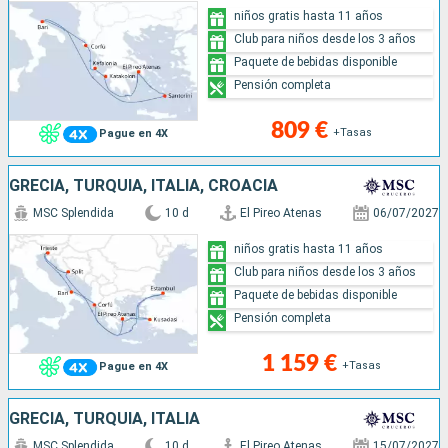
niños gratis hasta 11 años
Club para niños desde los 3 años
Paquete de bebidas disponible
Pensión completa
809 €
+Tasas
Pague en 4X
GRECIA, TURQUÍA, ITALIA, CROACIA
MSC Splendida
10 d
El Pireo Atenas
06/07/2027
niños gratis hasta 11 años
Club para niños desde los 3 años
Paquete de bebidas disponible
Pensión completa
1 159 €
+Tasas
Pague en 4X
GRECIA, TURQUÍA, ITALIA
MSC Splendida
10 d
El Pireo Atenas
15/07/2027