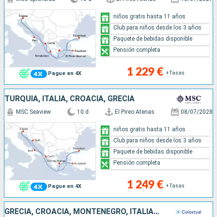
niños gratis hasta 11 años
Club para niños desde los 3 años
Paquete de bebidas disponible
Pensión completa
1 229 €
+Tasas
Pague en 4X
TURQUÍA, ITALIA, CROACIA, GRECIA
MSC Seaview
10 d
El Pireo Atenas
08/07/2028
niños gratis hasta 11 años
Club para niños desde los 3 años
Paquete de bebidas disponible
Pensión completa
1 249 €
+Tasas
Pague en 4X
GRECIA, CROACIA, MONTENEGRO, ITALIA, TURQUÍA