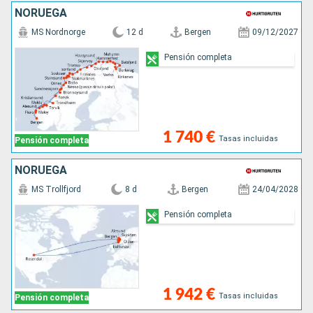
NORUEGA
MS Nordnorge
12 d
Bergen
09/12/2027
Pensión completa
1 740 €
Tasas incluidas
Pensión completa
NORUEGA
MS Trollfjord
8 d
Bergen
24/04/2028
Pensión completa
1 942 €
Tasas incluidas
Pensión completa