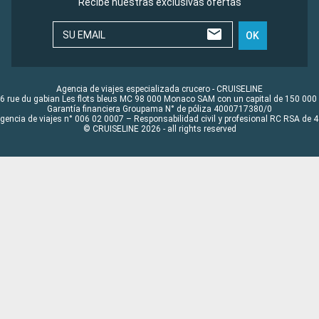
Recibe nuestras exclusivas ofertas
SU EMAIL
OK
Agencia de viajes especializada crucero - CRUISELINE
6 rue du gabian Les flots bleus MC 98 000 Monaco SAM con un capital de 150 000
Garantía financiera Groupama N° de póliza 4000717380/0
Agencia de viajes n° 006 02 0007 – Responsabilidad civil y profesional RC RSA de
© CRUISELINE 2026 - all rights reserved