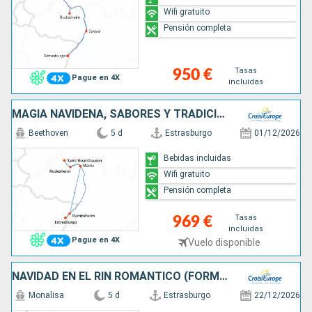
Wifi gratuito
Pensión completa
Tasas
950 €
Pague en 4X
incluidas
MAGIA NAVIDEÑA, SABORES Y TRADICIONES DE ADVIENTO EN UN CRUCERO POR EL RIN (FÓRMULA PUERTO/PUERTO)
Beethoven
5 d
Estrasburgo
01/12/2026
Bebidas incluidas
Wifi gratuito
Pensión completa
Tasas
969 €
incluidas
Pague en 4X
Vuelo disponible
NAVIDAD EN EL RIN ROMÁNTICO (FORMULA PUERTO/PUERTO)
Monalisa
5 d
Estrasburgo
22/12/2026