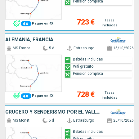
Pensión completa
Tasas
723 €
Pague en 4X
incluidas
ALEMANIA, FRANCIA
MS France
5 d
Estrasburgo
15/10/2026
Bebidas incluidas
Wifi gratuito
Pensión completa
Tasas
728 €
Pague en 4X
incluidas
CRUCERO Y SENDERISMO POR EL VALLE DEL RIN ¿ HISTORIA, TRADICIONES Y AMBIENTE RENANO (FORMULA PUERTO/PUERTO)
MS Monet
5 d
Estrasburgo
25/10/2026
Bebidas incluidas
Wifi gratuito