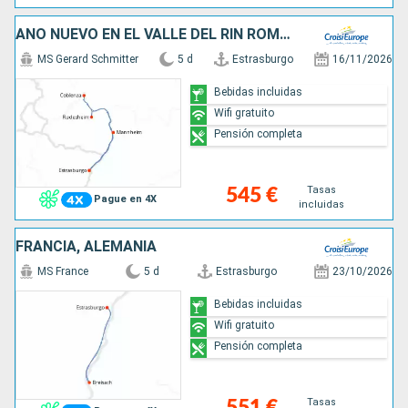
AÑO NUEVO EN EL VALLE DEL RIN ROMÁNTICO (FORMULA PUERTO/PUERTO)
MS Gerard Schmitter
5 d
Estrasburgo
16/11/2026
Bebidas incluidas
Wifi gratuito
Pensión completa
Tasas
545 €
Pague en 4X
incluidas
FRANCIA, ALEMANIA
MS France
5 d
Estrasburgo
23/10/2026
Bebidas incluidas
Wifi gratuito
Pensión completa
Tasas
551 €