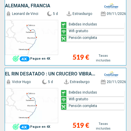
ALEMANIA, FRANCIA
Leonard de Vinci
5 d
Estrasburgo
09/11/2026
Bebidas incluidas
Wifi gratuito
Pensión completa
Tasas
519 €
Pague en 4X
incluidas
EL RIN DESATADO : UN CRUCERO VIBRANTE LLENO DE LEYENDAS, SABORES Y BUEN HUMOR (FORMULA PUERTO/PUERTO)
Victor Hugo
5 d
Estrasburgo
20/11/2026
Bebidas incluidas
Wifi gratuito
Pensión completa
Tasas
519 €
Pague en 4X
incluidas