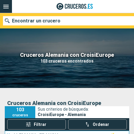
Encontrar un crucero
Nuestros destinos
Cruceros Alemania con CroisiEurope
103 cruceros encontrados
Fecha de salida
Puertos
Compañías
Buscar
Cruceros Alemania con CroisiEurope
103
Sus criterios de búsqueda:
CroisiEurope - Alemania
cruceros
Filtrar
Ordenar