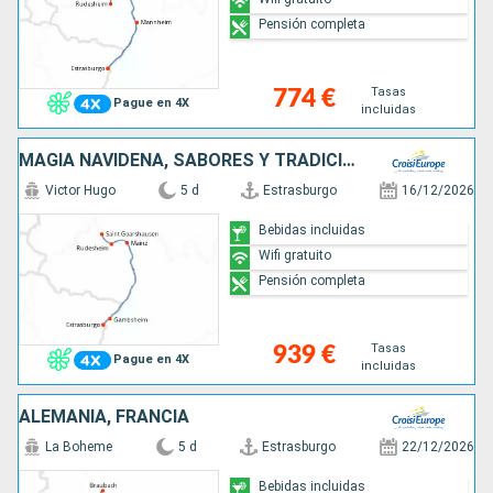
Pensión completa
Tasas
774 €
Pague en 4X
incluidas
MAGIA NAVIDEÑA, SABORES Y TRADICIONES DE ADVIENTO EN UN CRUCERO POR EL RIN (FÓRMULA PUERTO/PUERTO)
Victor Hugo
5 d
Estrasburgo
16/12/2026
Bebidas incluidas
Wifi gratuito
Pensión completa
Tasas
939 €
Pague en 4X
incluidas
ALEMANIA, FRANCIA
La Boheme
5 d
Estrasburgo
22/12/2026
Bebidas incluidas