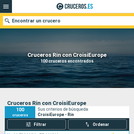
Encontrar un crucero
Nuestros destinos
Cruceros Rin con CroisiEurope
100 cruceros encontrados
Fecha de salida
Puertos
Compañías
Buscar
Cruceros Rin con CroisiEurope
100
Sus criterios de búsqueda:
CroisiEurope - Rin
cruceros
Filtrar
Ordenar