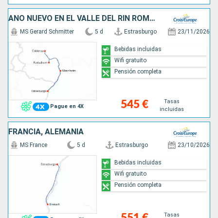
AÑO NUEVO EN EL VALLE DEL RIN ROMÁNTICO (FORMULA PUERTO/PUERTO)
MS Gerard Schmitter
5 d
Estrasburgo
23/11/2026
Bebidas incluidas
Wifi gratuito
Pensión completa
Tasas
545 €
Pague en 4X
incluidas
FRANCIA, ALEMANIA
MS France
5 d
Estrasburgo
23/10/2026
Bebidas incluidas
Wifi gratuito
Pensión completa
Tasas
551 €