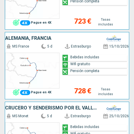
Pensión completa
Tasas
723 €
Pague en 4X
incluidas
ALEMANIA, FRANCIA
MS France
5 d
Estrasburgo
15/10/2026
Bebidas incluidas
Wifi gratuito
Pensión completa
Tasas
728 €
Pague en 4X
incluidas
CRUCERO Y SENDERISMO POR EL VALLE DEL RIN ¿ HISTORIA, TRADICIONES Y AMBIENTE RENANO (FORMULA PUERTO/PUERTO)
MS Monet
5 d
Estrasburgo
25/10/2026
Bebidas incluidas
Wifi gratuito