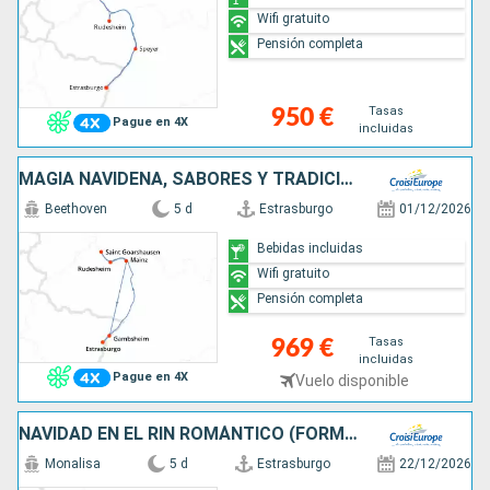
Wifi gratuito
Pensión completa
Tasas
950 €
Pague en 4X
incluidas
MAGIA NAVIDEÑA, SABORES Y TRADICIONES DE ADVIENTO EN UN CRUCERO POR EL RIN (FÓRMULA PUERTO/PUERTO)
Beethoven
5 d
Estrasburgo
01/12/2026
Bebidas incluidas
Wifi gratuito
Pensión completa
Tasas
969 €
incluidas
Pague en 4X
Vuelo disponible
NAVIDAD EN EL RIN ROMÁNTICO (FORMULA PUERTO/PUERTO)
Monalisa
5 d
Estrasburgo
22/12/2026