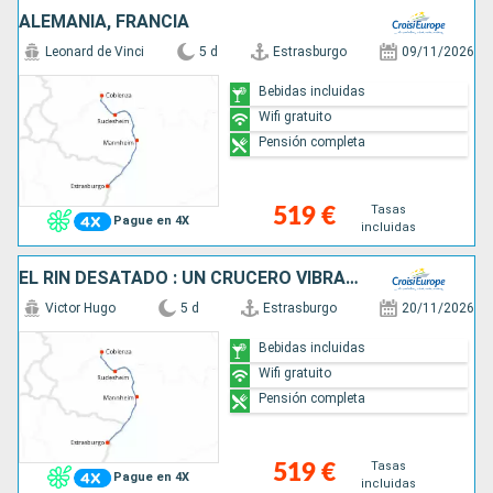
ALEMANIA, FRANCIA
Leonard de Vinci
5 d
Estrasburgo
09/11/2026
Bebidas incluidas
Wifi gratuito
Pensión completa
Tasas
519 €
Pague en 4X
incluidas
EL RIN DESATADO : UN CRUCERO VIBRANTE LLENO DE LEYENDAS, SABORES Y BUEN HUMOR (FORMULA PUERTO/PUERTO)
Victor Hugo
5 d
Estrasburgo
20/11/2026
Bebidas incluidas
Wifi gratuito
Pensión completa
Tasas
519 €
Pague en 4X
incluidas