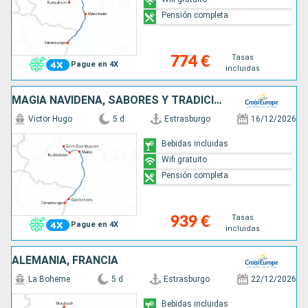
Pensión completa
Tasas
774 €
Pague en 4X
incluidas
MAGIA NAVIDEÑA, SABORES Y TRADICIONES DE ADVIENTO EN UN CRUCERO POR EL RIN (FÓRMULA PUERTO/PUERTO)
Victor Hugo
5 d
Estrasburgo
16/12/2026
Bebidas incluidas
Wifi gratuito
Pensión completa
Tasas
939 €
Pague en 4X
incluidas
ALEMANIA, FRANCIA
La Boheme
5 d
Estrasburgo
22/12/2026
Bebidas incluidas