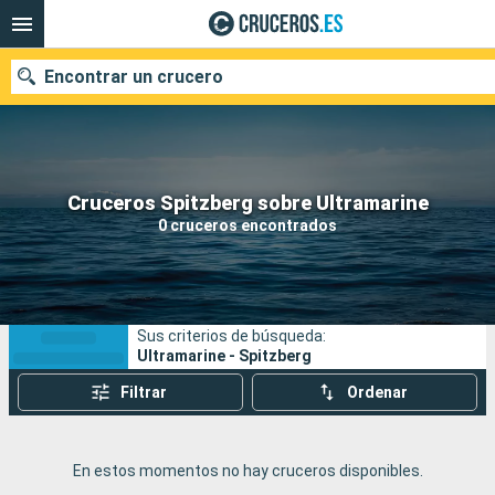
Encontrar un crucero
Nuestros destinos
Cruceros Spitzberg sobre Ultramarine
0 cruceros encontrados
Fecha de salida
Puertos
Compañías
Sus criterios de búsqueda:
Buscar
Ultramarine - Spitzberg
Filtrar
Ordenar
En estos momentos no hay cruceros disponibles.