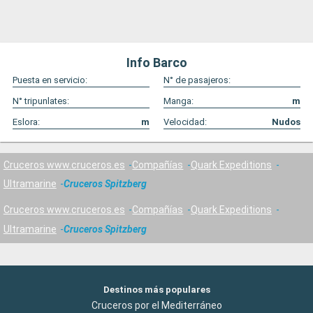
Info Barco
Puesta en servicio:
N° de pasajeros:
N° tripunlates:
Manga:
m
Eslora:
m
Velocidad:
Nudos
Cruceros www.cruceros.es
Compañías
Quark Expeditions
Ultramarine
Cruceros Spitzberg
Cruceros www.cruceros.es
Compañías
Quark Expeditions
Ultramarine
Cruceros Spitzberg
Destinos más populares
Cruceros por el Mediterráneo