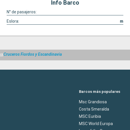
Info Barco
N° de pasajeros:
Eslora:
m
na
Cruceros Fiordos y Escandinavia
Barcos más populares
Msc Grandiosa
Costa Smeralda
MSC Euribia
MSC World Europa