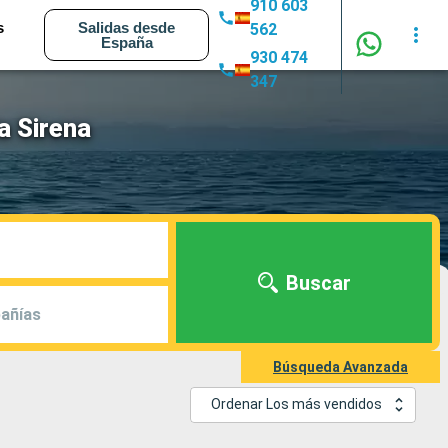
910 603
s
Salidas desde
562
España
930 474
347
a Sirena
Buscar
añías
Búsqueda Avanzada
Ordenar Los más vendidos