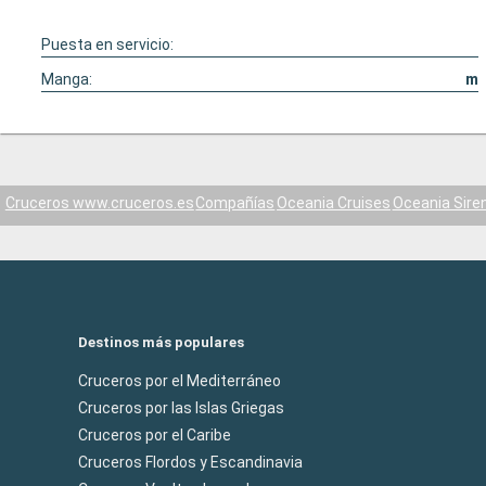
Puesta en servicio:
Manga:
m
Cruceros www.cruceros.es
Compañías
Oceania Cruises
Oceania Sire
Destinos más populares
Cruceros por el Mediterráneo
Cruceros por las Islas Griegas
Cruceros por el Caribe
Cruceros Flordos y Escandinavia