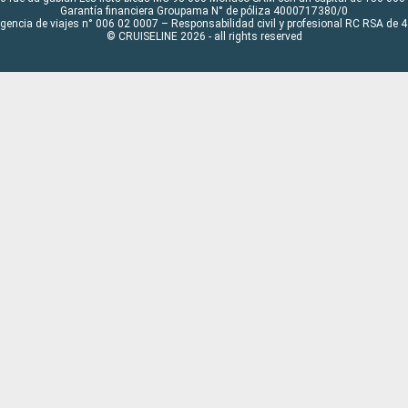
Garantía financiera Groupama N° de póliza 4000717380/0
Agencia de viajes n° 006 02 0007 – Responsabilidad civil y profesional RC RSA de
© CRUISELINE 2026 - all rights reserved