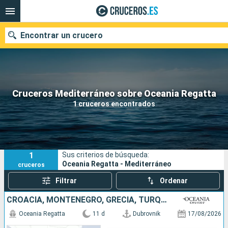
Encontrar un crucero
Nuestros destinos
Cruceros Mediterráneo sobre Oceania Regatta
1 cruceros encontrados
Fecha de salida
Puertos
Compañías
1
Sus criterios de búsqueda:
Buscar
Oceania Regatta - Mediterráneo
cruceros
Filtrar
Ordenar
CROACIA, MONTENEGRO, GRECIA, TURQUÍA
Oceania Regatta
11 d
Dubrovnik
17/08/2026