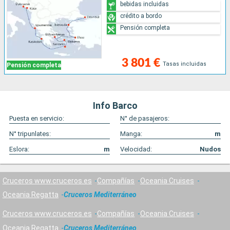
bebidas incluidas
crédito a bordo
Pensión completa
3 801 €
Tasas incluidas
Pensión completa
Info Barco
Puesta en servicio:
N° de pasajeros:
N° tripunlates:
Manga:
m
Eslora:
m
Velocidad:
Nudos
Cruceros www.cruceros.es
Compañías
Oceania Cruises
Oceania Regatta
Cruceros Mediterráneo
Cruceros www.cruceros.es
Compañías
Oceania Cruises
Oceania Regatta
Cruceros Mediterráneo