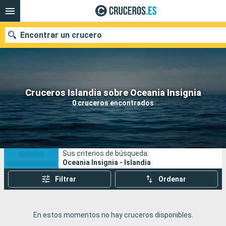
Encontrar un crucero
Nuestros destinos
Cruceros Islandia sobre Oceania Insignia
0 cruceros encontrados
Fecha de salida
Puertos
Compañías
Sus criterios de búsqueda:
Buscar
Oceania Insignia - Islandia
Filtrar
Ordenar
En estos momentos no hay cruceros disponibles.