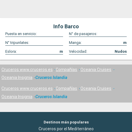
Info Barco
Puesta en servicio:
N° de pasajeros:
N° tripunlates:
Manga:
m
Eslora:
m
Velocidad:
Nudos
Cruceros www.cruceros.es
Compañías
Oceania Cruises
Oceania Insignia
Cruceros Islandia
Cruceros www.cruceros.es
Compañías
Oceania Cruises
Oceania Insignia
Cruceros Islandia
Destinos más populares
Cruceros por el Mediterráneo