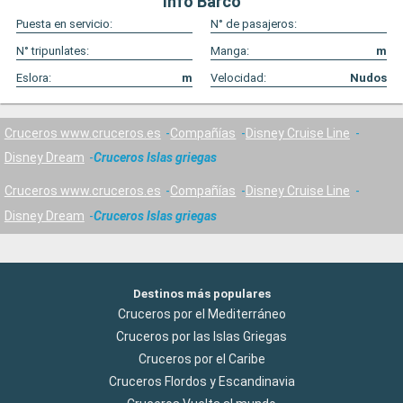
Info Barco
Puesta en servicio:
N° de pasajeros:
N° tripunlates:
Manga:
m
Eslora:
m
Velocidad:
Nudos
Cruceros www.cruceros.es
Compañías
Disney Cruise Line
Disney Dream
Cruceros Islas griegas
Cruceros www.cruceros.es
Compañías
Disney Cruise Line
Disney Dream
Cruceros Islas griegas
Destinos más populares
Cruceros por el Mediterráneo
Cruceros por las Islas Griegas
Cruceros por el Caribe
Cruceros Flordos y Escandinavia