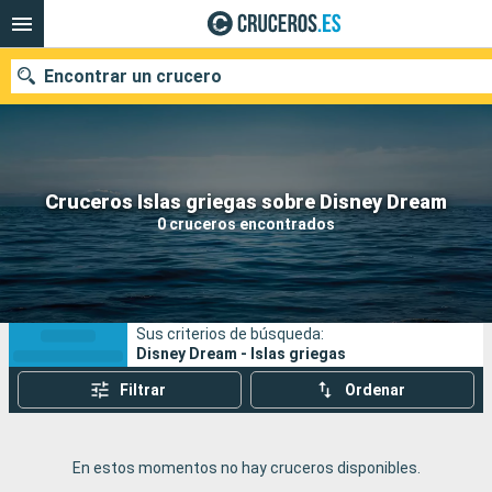
Encontrar un crucero
Nuestros destinos
Cruceros Islas griegas sobre Disney Dream
0 cruceros encontrados
Fecha de salida
Puertos
Compañías
Sus criterios de búsqueda:
Buscar
Disney Dream - Islas griegas
Filtrar
Ordenar
En estos momentos no hay cruceros disponibles.