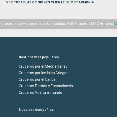
que hacia mucho más ameno la
VER TODAS LAS OPINIONES CLIENTE DE MSC ARMONIA
había que estar en el barco.
Cruceros www.cruceros.es
Compañías
MSC Cruceros
MSC Armonia
C
Destinos más populares
Cruceros por el Mediterráneo
Cruceros por las Islas Griegas
Cruceros por el Caribe
Cruceros Flordos y Escandinavia
Cruceros Vuelta al mundo
Nuestras compañías