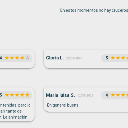
En estos momentos no hay cruceros 
Gloria L.
4
5
20/07/2026
Maria luisa S.
5
4
12/07/2026
ntenidas, pero lo
En general buens
allí tanto de
. La animación
 muy buena ya