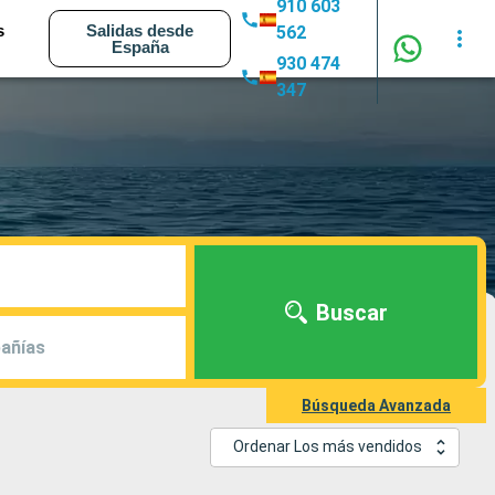
910 603
s
Salidas desde
562
España
930 474
347
Buscar
añías
Búsqueda Avanzada
Ordenar Los más vendidos