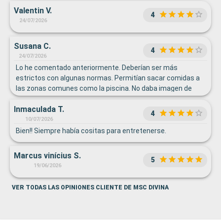
hacinamiento, desorden, colas para todo. Pero bueno, yo
Valentin V.
valoro mi experiencia y fue de 10!!
4
24/07/2026
Susana C.
4
24/07/2026
Lo he comentado anteriormente. Deberían ser más
estrictos con algunas normas. Permitían sacar comidas a
las zonas comunes como la piscina. No daba imagen de
limpieza, aunque había servicio exclusivo para ello.
Inmaculada T.
4
10/07/2026
Bien!! Siempre había cositas para entretenerse.
Marcus vinícius S.
5
19/06/2026
VER TODAS LAS OPINIONES CLIENTE DE MSC DIVINA