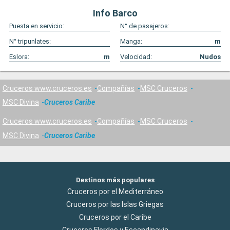
Info Barco
Puesta en servicio:
N° de pasajeros:
N° tripunlates:
Manga:
m
Eslora:
m
Velocidad:
Nudos
Cruceros www.cruceros.es
Compañías
MSC Cruceros
MSC Divina
Cruceros Caribe
Cruceros www.cruceros.es
Compañías
MSC Cruceros
MSC Divina
Cruceros Caribe
Destinos más populares
Cruceros por el Mediterráneo
Cruceros por las Islas Griegas
Cruceros por el Caribe