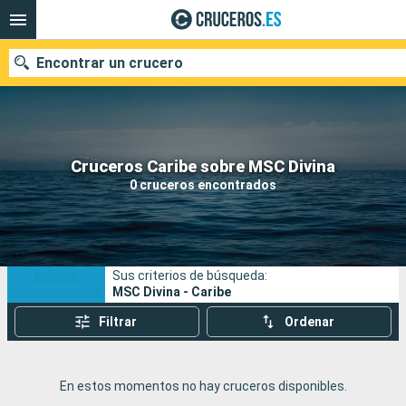
Encontrar un crucero
Nuestros destinos
Cruceros Caribe sobre MSC Divina
0 cruceros encontrados
Fecha de salida
Puertos
Compañías
Sus criterios de búsqueda:
Buscar
MSC Divina - Caribe
Filtrar
Ordenar
En estos momentos no hay cruceros disponibles.