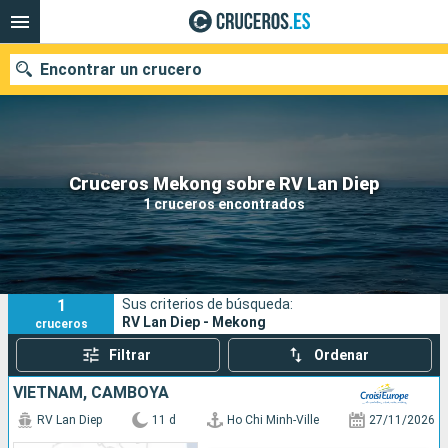
Encontrar un crucero
Nuestros destinos
Cruceros Mekong sobre RV Lan Diep
1 cruceros encontrados
Fecha de salida
Puertos
Compañías
1
Sus criterios de búsqueda:
Buscar
RV Lan Diep - Mekong
cruceros
Filtrar
Ordenar
VIETNAM, CAMBOYA
RV Lan Diep
11 d
Ho Chi Minh-Ville
27/11/2026