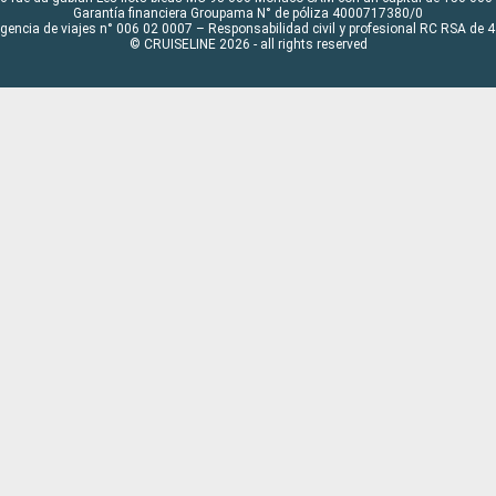
Garantía financiera Groupama N° de póliza 4000717380/0
Agencia de viajes n° 006 02 0007 – Responsabilidad civil y profesional RC RSA de
© CRUISELINE 2026 - all rights reserved