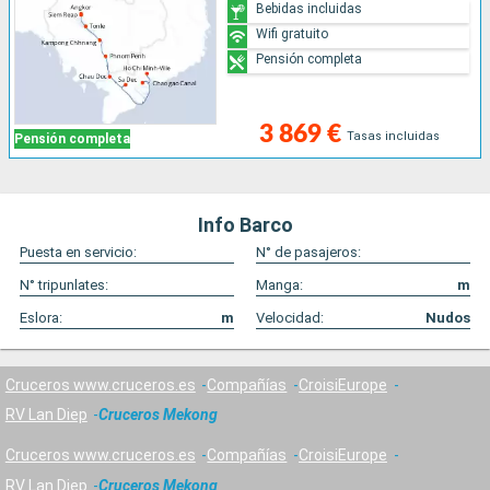
Bebidas incluidas
Wifi gratuito
Pensión completa
3 869 €
Tasas incluidas
Pensión completa
Info Barco
Puesta en servicio:
N° de pasajeros:
N° tripunlates:
Manga:
m
Eslora:
m
Velocidad:
Nudos
Cruceros www.cruceros.es
Compañías
CroisiEurope
RV Lan Diep
Cruceros Mekong
Cruceros www.cruceros.es
Compañías
CroisiEurope
RV Lan Diep
Cruceros Mekong