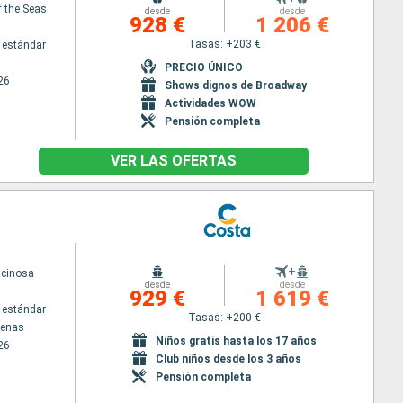
f the Seas
desde
desde
928 €
1 206 €
Tasas: +203 €
 estándar
PRECIO ÚNICO
26
Shows dignos de Broadway
Actividades WOW
Pensión completa
VER LAS OFERTAS
+
scinosa
desde
desde
929 €
1 619 €
 estándar
Tasas: +200 €
tenas
Niños gratis hasta los 17 años
26
Club niños desde los 3 años
Pensión completa