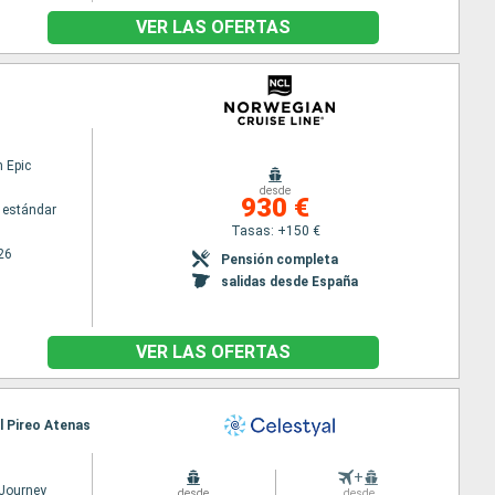
VER LAS OFERTAS
 Epic
desde
930 €
 estándar
Tasas: +150 €
26
Pensión completa
salidas desde España
VER LAS OFERTAS
El Pireo Atenas
+
 Journey
desde
desde