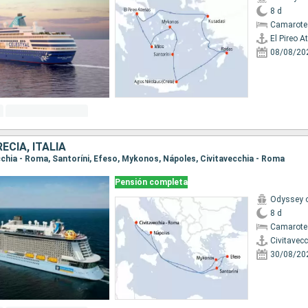
8 d
Camarote 
El Pireo A
08/08/20
ECIA, ITALIA
ecchia - Roma, Santoríni, Efeso, Mykonos, Nápoles, Civitavecchia - Roma
Pensión completa
Odyssey o
8 d
Camarote
Civitavec
30/08/20