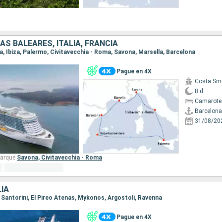
AS BALEARES, ITALIA, FRANCIA
na, Ibiza, Palermo, Civitavecchia - Roma, Savona, Marsella, Barcelona
Pague en 4X
Costa Sm
8 d
Camarote
Barcelona
31/08/20
arque:
Savona,
Civitavecchia - Roma
LIA
, Santoríni, El Pireo Atenas, Mykonos, Argostoli, Ravenna
Pague en 4X