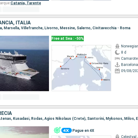
arque:
Catania,
Tarente
NCIA, ITALIA
na, Marsella, Villefranche, Livorno, Messine, Salerno, Civitavecchia - Roma
Free at Sea : -50%
Norwegian
8 d
Camarote
Barcelona
09/08/20
RECIA
o Atenas, Kusadasi, Rodas, Agios Nikolaus (Crete), Santoríni, Mykonos, Milos, 
Pague en 4X
Celestyal