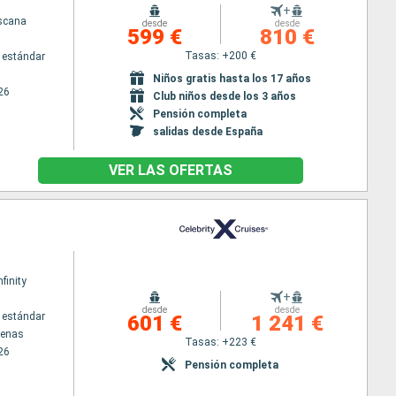
+
scana
desde
desde
599 €
810 €
Tasas: +200 €
 estándar
Niños gratis hasta los 17 años
26
Club niños desde los 3 años
Pensión completa
salidas desde España
VER LAS OFERTAS
nfinity
+
desde
desde
 estándar
601 €
1 241 €
tenas
Tasas: +223 €
26
Pensión completa