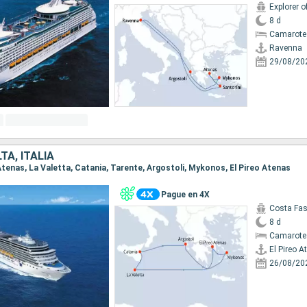
Explorer o
8 d
Camarote
Ravenna
29/08/20
TA, ITALIA
o Atenas, La Valetta, Catania, Tarente, Argostoli, Mykonos, El Pireo Atenas
Pague en 4X
Costa Fa
8 d
Camarote
El Pireo A
26/08/20