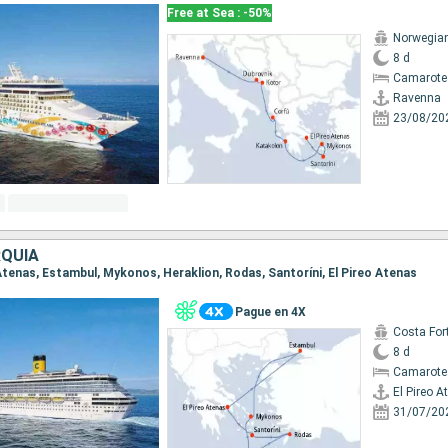
Free at Sea : -50%
Norwegian
8 d
Camarote
Ravenna
23/08/20
RQUÍA
o Atenas, Estambul, Mykonos, Heraklion, Rodas, Santoríni, El Pireo Atenas
Pague en 4X
Costa For
8 d
Camarote
El Pireo A
31/07/20