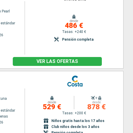
 Pearl
desde
 estándar
486 €
Tasas: +240 €
26
Pensión completa
VER LAS OFERTAS
+
tuna
desde
desde
529 €
878 €
 estándar
Tasas: +200 €
tenas
Niños gratis hasta los 17 años
26
Club niños desde los 3 años
Pensión completa