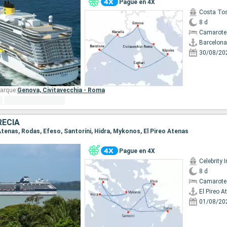
Pague en 4X
Costa To
8 d
Camarote
Barcelona
30/08/20
arque:
Genova,
Civitavecchia - Roma
RECIA
o Atenas, Rodas, Efeso, Santoríni, Hidra, Mykonos, El Pireo Atenas
Pague en 4X
Celebrity I
8 d
Camarote
El Pireo A
01/08/20