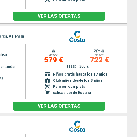
VER LAS OFERTAS
orca, Valencia
+
ifica
desde
desde
579 €
722 €
Tasas: +200 €
 estándar
Niños gratis hasta los 17 años
26
Club niños desde los 3 años
Pensión completa
salidas desde España
VER LAS OFERTAS