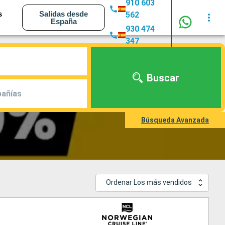
910 603
s
Salidas desde
562
España
930 474
347
Buscar
añías
Búsqueda Avanzada
Ordenar Los más vendidos