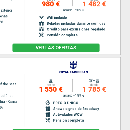
980 €
1 482 €
Tasas: +289 €
exterior
tenas
Wifi incluido
26
Bebidas incluidas durante comidas
Crédito para excursiones regalado
Pensión completa
VER LAS OFERTAS
+
f the Seas
desde
desde
1 550 €
1 785 €
Tasas: +189 €
 estándar
chia - Roma
PRECIO ÚNICO
26
Shows dignos de Broadway
Actividades WOW
Pensión completa