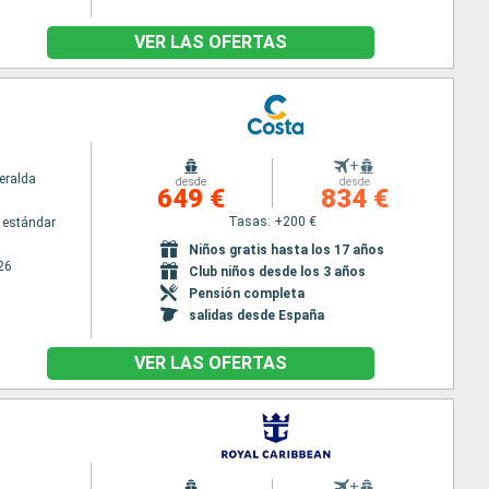
VER LAS OFERTAS
+
eralda
desde
desde
649 €
834 €
Tasas: +200 €
 estándar
Niños gratis hasta los 17 años
26
Club niños desde los 3 años
Pensión completa
salidas desde España
VER LAS OFERTAS
+