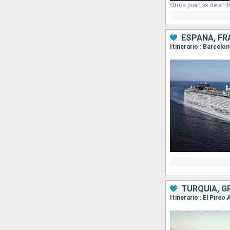
Otros puertos de emb
ESPAÑA, FRA
Itinerario : Barcelo
TURQUÍA, G
Itinerario : El Pire