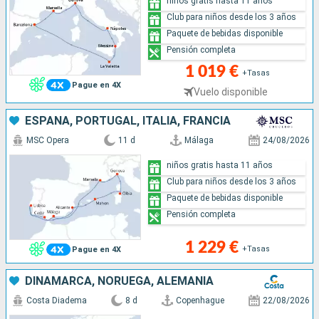
niños gratis hasta 11 años
Club para niños desde los 3 años
Paquete de bebidas disponible
Pensión completa
1 019 €
+Tasas
Pague en 4X
Vuelo disponible
ESPAÑA, PORTUGAL, ITALIA, FRANCIA
MSC Opera
11 d
Málaga
24/08/2026
niños gratis hasta 11 años
Club para niños desde los 3 años
Paquete de bebidas disponible
Pensión completa
1 229 €
+Tasas
Pague en 4X
DINAMARCA, NORUEGA, ALEMANIA
Costa Diadema
8 d
Copenhague
22/08/2026