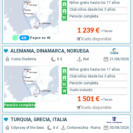
Niños gratis hasta los 17 años
Club niños desde los 3 años
Pensión completa
1 239 €
+Tasas
Pague en 4X
Vuelo disponible
ALEMANIA, DINAMARCA, NORUEGA
Costa Diadema
8 d
Kiel
21/08/2026
Niños gratis hasta los 17 años
Club niños desde los 3 años
Pensión completa
Vuelo incluido
1 501 €
+Tasas
Pensión completa
Vuelo disponible
TURQUÍA, GRECIA, ITALIA
Odyssey of the Seas
8 d
Civitavecchia - Roma
30/08/2026