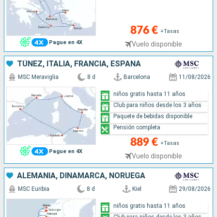
876 €
+Tasas
Pague en 4X
Vuelo disponible
TÚNEZ, ITALIA, FRANCIA, ESPAÑA
MSC Meraviglia
8 d
Barcelona
11/08/2026
niños gratis hasta 11 años
Club para niños desde los 3 años
Paquete de bebidas disponible
Pensión completa
889 €
+Tasas
Pague en 4X
Vuelo disponible
ALEMANIA, DINAMARCA, NORUEGA
MSC Euribia
8 d
Kiel
29/08/2026
niños gratis hasta 11 años