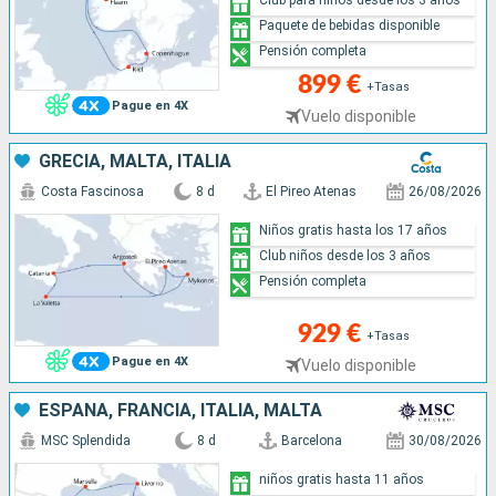
Club para niños desde los 3 años
Paquete de bebidas disponible
Pensión completa
899 €
+Tasas
Pague en 4X
Vuelo disponible
GRECIA, MALTA, ITALIA
Costa Fascinosa
8 d
El Pireo Atenas
26/08/2026
Niños gratis hasta los 17 años
Club niños desde los 3 años
Pensión completa
929 €
+Tasas
Pague en 4X
Vuelo disponible
ESPAÑA, FRANCIA, ITALIA, MALTA
MSC Splendida
8 d
Barcelona
30/08/2026
niños gratis hasta 11 años