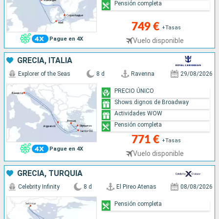
Pensión completa
749 €
+Tasas
Pague en 4X
Vuelo disponible
GRECIA, ITALIA
Explorer of the Seas
8 d
Ravenna
29/08/2026
PRECIO ÚNICO
Shows dignos de Broadway
Actividades WOW
Pensión completa
771 €
+Tasas
Pague en 4X
Vuelo disponible
GRECIA, TURQUÍA
Celebrity Infinity
8 d
El Pireo Atenas
08/08/2026
Pensión completa