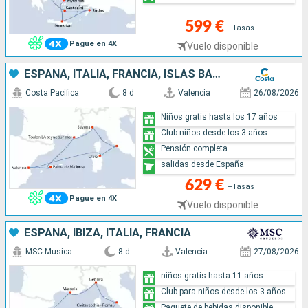
599 €
+Tasas
Pague en 4X
Vuelo disponible
ESPAÑA, ITALIA, FRANCIA, ISLAS BALEARES
Costa Pacifica
8 d
Valencia
26/08/2026
Niños gratis hasta los 17 años
Club niños desde los 3 años
Pensión completa
salidas desde España
629 €
+Tasas
Pague en 4X
Vuelo disponible
ESPAÑA, IBIZA, ITALIA, FRANCIA
MSC Musica
8 d
Valencia
27/08/2026
niños gratis hasta 11 años
Club para niños desde los 3 años
Paquete de bebidas disponible