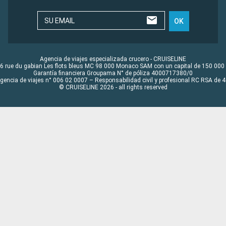
SU EMAIL
OK
Agencia de viajes especializada crucero - CRUISELINE
6 rue du gabian Les flots bleus MC 98 000 Monaco SAM con un capital de 150 000
Garantía financiera Groupama N° de póliza 4000717380/0
Agencia de viajes n° 006 02 0007 – Responsabilidad civil y profesional RC RSA de
© CRUISELINE 2026 - all rights reserved