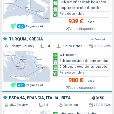
Club para niños desde los 3 años
Paquete de bebidas disponible
Pensión completa
939 €
+Tasas
Pague en 4X
Vuelo disponible
TURQUÍA, GRECIA
Celestyal Journey
8 d
El Pireo Atenas
08/08/2026
Wifi incluido
Bebidas incluidas durante comidas
Crédito para excursiones regalado
Pensión completa
980 €
+Tasas
Pague en 4X
Vuelo disponible
ESPAÑA, FRANCIA, ITALIA, IBIZA
MSC Seaview
8 d
Barcelona
27/08/2026
niños gratis hasta 11 años