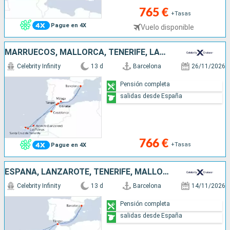
765 €
+Tasas
Pague en 4X
Vuelo disponible
MARRUECOS, MALLORCA, TENERIFE, LANZAROTE, GIBRALTAR, ESPAÑA
Celebrity Infinity
13 d
Barcelona
26/11/2026
Pensión completa
salidas desde España
766 €
+Tasas
Pague en 4X
ESPAÑA, LANZAROTE, TENERIFE, MALLORCA, PORTUGAL, MARRUECOS
Celebrity Infinity
13 d
Barcelona
14/11/2026
Pensión completa
salidas desde España