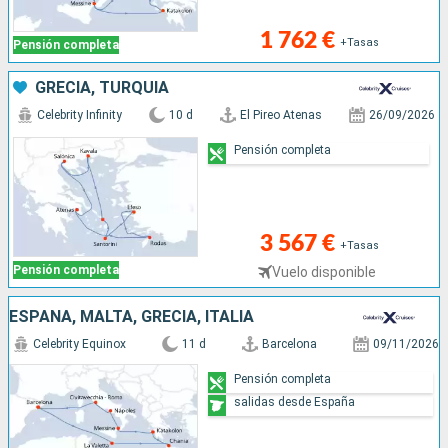
1 762 €
+Tasas
Pensión completa
GRECIA, TURQUÍA
Celebrity Infinity
10 d
El Pireo Atenas
26/09/2026
Pensión completa
3 567 €
+Tasas
Pensión completa
Vuelo disponible
ESPAÑA, MALTA, GRECIA, ITALIA
Celebrity Equinox
11 d
Barcelona
09/11/2026
Pensión completa
salidas desde España