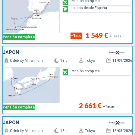
Pensión completa
salidas desde España
1 549 €
-15%
+Tasas
Pensión completa
JAPÓN
Celebrity Millennium
13 d
Tokyo
11/09/2026
Pensión completa
2 661 €
+Tasas
Pensión completa
JAPÓN
Celebrity Millennium
13 d
Tokyo
18/08/2026