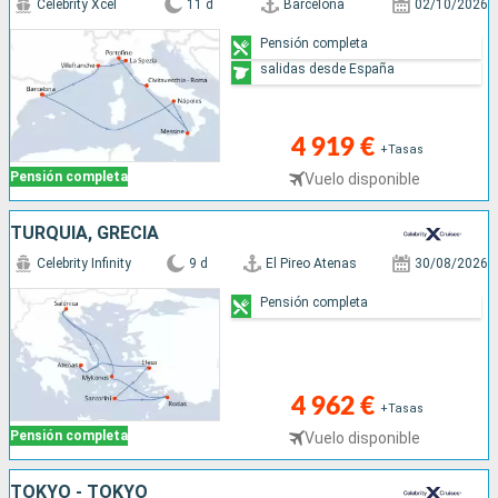
Celebrity Xcel
11 d
Barcelona
02/10/2026
Pensión completa
salidas desde España
4 919 €
+Tasas
Pensión completa
Vuelo disponible
TURQUÍA, GRECIA
Celebrity Infinity
9 d
El Pireo Atenas
30/08/2026
Pensión completa
4 962 €
+Tasas
Pensión completa
Vuelo disponible
TOKYO - TOKYO