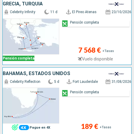
GRECIA, TURQUÍA
Celebrity Infinity
11 d
El Pireo Atenas
23/10/2026
Pensión completa
7 568 €
+Tasas
Pensión completa
Vuelo disponible
BAHAMAS, ESTADOS UNIDOS
Celebrity Reflection
5 d
Fort Lauderdale
31/08/2026
Pensión completa
189 €
+Tasas
Pague en 4X