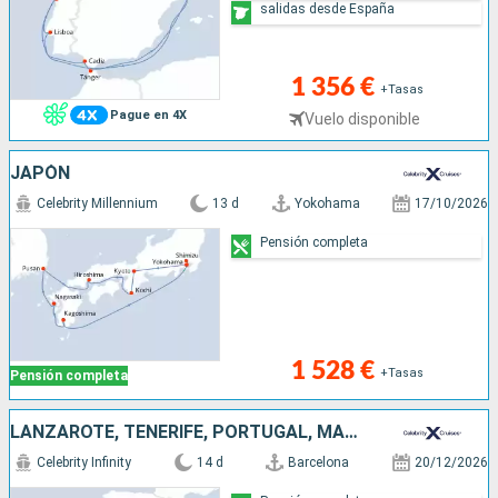
salidas desde España
1 356 €
+Tasas
Pague en 4X
Vuelo disponible
JAPÓN
Celebrity Millennium
13 d
Yokohama
17/10/2026
Pensión completa
1 528 €
+Tasas
Pensión completa
LANZAROTE, TENERIFE, PORTUGAL, MARRUECOS, ESPAÑA
Celebrity Infinity
14 d
Barcelona
20/12/2026