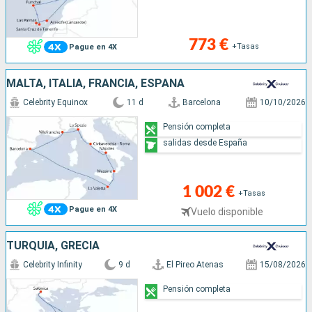
773 €
+Tasas
Pague en 4X
MALTA, ITALIA, FRANCIA, ESPAÑA
Celebrity Equinox
11 d
Barcelona
10/10/2026
Pensión completa
salidas desde España
1 002 €
+Tasas
Pague en 4X
Vuelo disponible
TURQUÍA, GRECIA
Celebrity Infinity
9 d
El Pireo Atenas
15/08/2026
Pensión completa