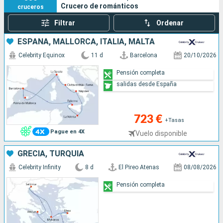
Crucero de románticos
cruceros
Filtrar
Ordenar
ESPAÑA, MALLORCA, ITALIA, MALTA
Celebrity Equinox
11 d
Barcelona
20/10/2026
Pensión completa
salidas desde España
723 €
+Tasas
Pague en 4X
Vuelo disponible
GRECIA, TURQUÍA
Celebrity Infinity
8 d
El Pireo Atenas
08/08/2026
Pensión completa