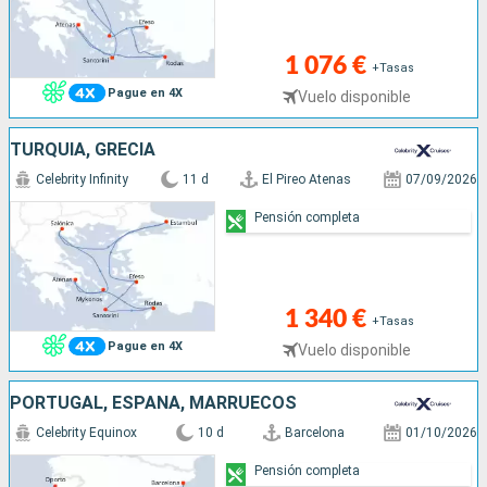
1 076 €
+Tasas
Pague en 4X
Vuelo disponible
TURQUÍA, GRECIA
Celebrity Infinity
11 d
El Pireo Atenas
07/09/2026
Pensión completa
1 340 €
+Tasas
Pague en 4X
Vuelo disponible
PORTUGAL, ESPAÑA, MARRUECOS
Celebrity Equinox
10 d
Barcelona
01/10/2026
Pensión completa