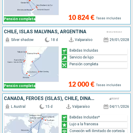
10 824 €
Tasas incluidas
Pensión completa
CHILE, ISLAS MALVINAS, ARGENTINA
Silver shadow
18 d
Valparaíso
29/01/2028
Bebidas Incluidas
Servicio de lujo
Pensión completa
12 000 €
Tasas incluidas
Pensión completa
CANADÁ, FÉROES (ISLAS), CHILE, DINAMARCA, ANTÁRTICO, ARGENTINA
L Austral
15 d
Valparaíso
04/11/2026
Bebidas Incluidas*
Lujo a la francesa
Conexión wifi ilimitado de cortesía