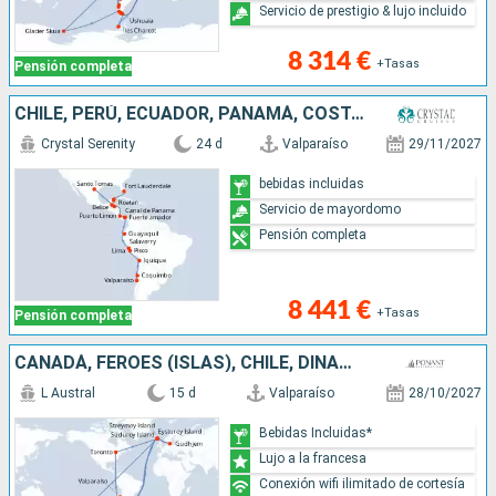
Servicio de prestigio & lujo incluido
8 314 €
+Tasas
Pensión completa
CHILE, PERÚ, ECUADOR, PANAMÁ, COSTA RICA, HONDURAS, SANTO TOMÁS, BELICE, MÉXICO, ESTADOS UNIDOS
Crystal Serenity
24 d
Valparaíso
29/11/2027
bebidas incluidas
Servicio de mayordomo
Pensión completa
8 441 €
+Tasas
Pensión completa
CANADÁ, FÉROES (ISLAS), CHILE, DINAMARCA, ANTÁRTICO, ARGENTINA
L Austral
15 d
Valparaíso
28/10/2027
Bebidas Incluidas*
Lujo a la francesa
Conexión wifi ilimitado de cortesía