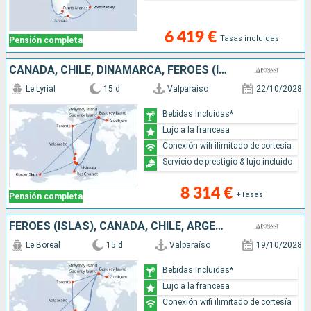
6 419 €
Tasas incluidas
Pensión completa
CANADÁ, CHILE, DINAMARCA, FÉROES (ISLAS), ANTÁRTICO, ARGENTINA
Le Lyrial
15 d
Valparaíso
22/10/2028
Bebidas Incluidas*
Lujo a la francesa
Conexión wifi ilimitado de cortesía
Servicio de prestigio & lujo incluido
8 314 €
+Tasas
Pensión completa
FÉROES (ISLAS), CANADÁ, CHILE, ARGENTINA, DINAMARCA, ANTÁRTICO
Le Boreal
15 d
Valparaíso
19/10/2028
Bebidas Incluidas*
Lujo a la francesa
Conexión wifi ilimitado de cortesía