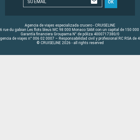
SU EMAIL
OK
Agencia de viajes especializada crucero - CRUISELINE
6 rue du gabian Les flots bleus MC 98 000 Monaco SAM con un capital de 150 000
Garantía financiera Groupama N° de póliza 4000717380/0
Agencia de viajes n° 006 02 0007 – Responsabilidad civil y profesional RC RSA de
© CRUISELINE 2026 - all rights reserved