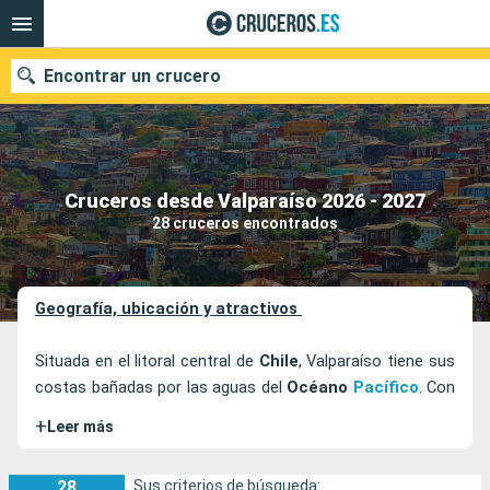
Encontrar un crucero
Nuestros destinos
Cruceros desde Valparaíso 2026 - 2027
28 cruceros encontrados
Fecha de salida
Puertos
Compañías
Geografía, ubicación y atractivos
Buscar
Situada en el litoral central de
Chile
, Valparaíso tiene sus
costas bañadas por las aguas del
Océano
Pacífico
. Con
una población de 248.070 habitantes y una superficie de
+
Leer más
16.396 kilómetros cuadrados, la ciudad de Valparaíso es
la capital de la provincia y de la región del mismo nombre.
28
Sus criterios de búsqueda: