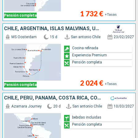
1 732 €
+Tasas
Pensión completa
CHILE, ARGENTINA, ISLAS MALVINAS, URUGUAY
MS Oosterdam
15 d
San antonio Chile
23/02/2027
Cocina refinada
Experiencia Premium
Pensión completa
2 024 €
+Tasas
Pensión completa
CHILE, PERÚ, PANAMÁ, COSTA RICA, COLOMBIA, MÉXICO, ESTADOS UNIDOS
Azamara Journey
20 d
San antonio Chile
10/03/2027
bebidas incluidas
Pensión completa