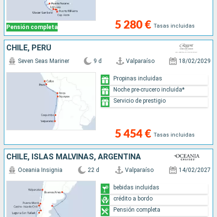
5 280 €
Tasas incluidas
Pensión completa
CHILE, PERÚ
Seven Seas Mariner
9 d
Valparaíso
18/02/2029
Propinas incluidas
Noche pre-crucero incluida*
Servicio de prestigio
5 454 €
Tasas incluidas
CHILE, ISLAS MALVINAS, ARGENTINA
Oceania Insignia
22 d
Valparaíso
14/02/2027
bebidas incluidas
crédito a bordo
Pensión completa