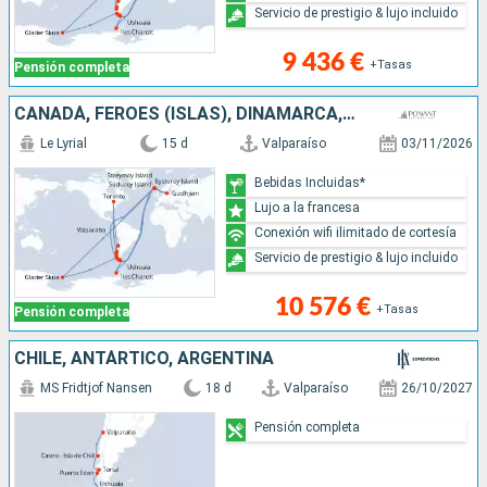
Servicio de prestigio & lujo incluido
9 436 €
+Tasas
Pensión completa
CANADÁ, FÉROES (ISLAS), DINAMARCA, CHILE, ANTÁRTICO, ARGENTINA
Le Lyrial
15 d
Valparaíso
03/11/2026
Bebidas Incluidas*
Lujo a la francesa
Conexión wifi ilimitado de cortesía
Servicio de prestigio & lujo incluido
10 576 €
+Tasas
Pensión completa
CHILE, ANTÁRTICO, ARGENTINA
MS Fridtjof Nansen
18 d
Valparaíso
26/10/2027
Pensión completa