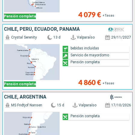
4 079 €
+Tasas
Pensión completa
CHILE, PERÚ, ECUADOR, PANAMÁ
Crystal Serenity
13 d
Valparaíso
29/11/2027
bebidas incluidas
Servicio de mayordomo
Pensión completa
4 860 €
+Tasas
Pensión completa
CHILE, ARGENTINA
MS Fridtjof Nansen
15 d
Valparaíso
17/10/2026
Pensión completa