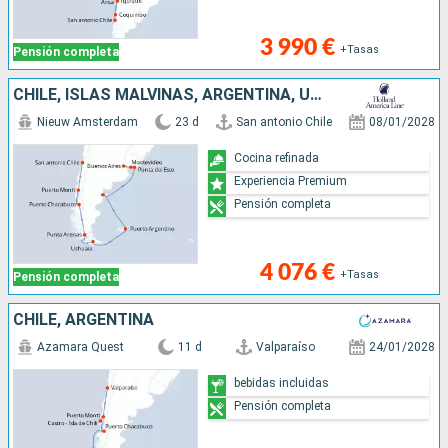
3 990 €
+Tasas
Pensión completa
CHILE, ISLAS MALVINAS, ARGENTINA, URUGUAY
Nieuw Amsterdam
23 d
San antonio Chile
08/01/2028
Cocina refinada
Experiencia Premium
Pensión completa
4 076 €
+Tasas
Pensión completa
CHILE, ARGENTINA
Azamara Quest
11 d
Valparaíso
24/01/2028
bebidas incluidas
Pensión completa