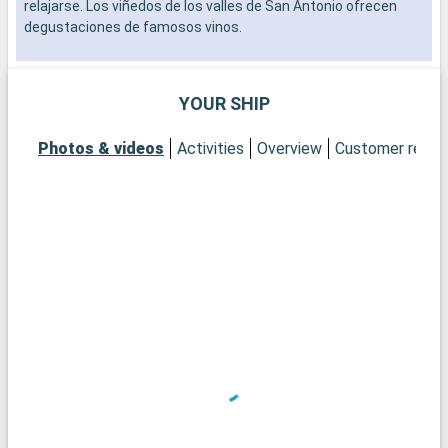
relajarse. Los viñedos de los valles de San Antonio ofrecen
r
degustaciones de famosos vinos.
d
YOUR SHIP
C
m
Photos & videos
Activities
Overview
Customer revie
d
c
c
R
M
C
d