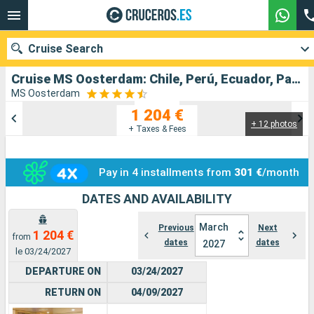
Cruise Search
Cruise MS Oosterdam: Chile, Perú, Ecuador, Panamá, Islas Caimán, Estados Unidos departing from San antonio Chile
MS Oosterdam
1 204 €
+ 12 photos
Our destinations
+ Taxes & Fees
Departure month
Pay in 4 installments from
301 €
/month
Ports
Cruise lines
DATES AND AVAILABILITY
Search
March
Previous
Next
1 204 €
from
dates
dates
2027
le 03/24/2027
DEPARTURE ON
03/24/2027
RETURN ON
04/09/2027