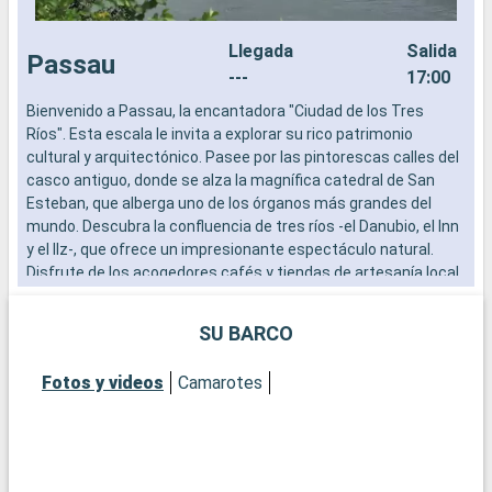
Llegada
Salida
Passau
---
17:00
Bienvenido a Passau, la encantadora "Ciudad de los Tres
V
Ríos". Esta escala le invita a explorar su rico patrimonio
P
cultural y arquitectónico. Pasee por las pintorescas calles del
b
casco antiguo, donde se alza la magnífica catedral de San
P
Esteban, que alberga uno de los órganos más grandes del
v
mundo. Descubra la confluencia de tres ríos -el Danubio, el Inn
p
y el Ilz-, que ofrece un impresionante espectáculo natural.
t
Disfrute de los acogedores cafés y tiendas de artesanía local.
d
La historia de Passau se revela a través de sus museos y
u
edificios históricos, prometiendo una enriquecedora
g
SU BARCO
experiencia cultural.
a
Fotos y videos
Camarotes