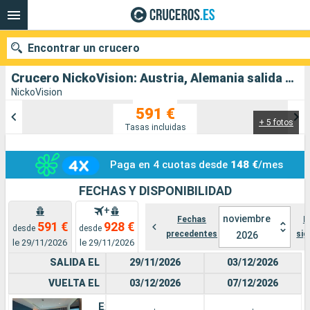
Encontrar un crucero
Crucero NickoVision: Austria, Alemania salida desde Passau
NickoVision
591 €
+ 5 fotos
Nuestros destinos
Tasas incluidas
Fecha de salida
Paga en 4 cuotas desde
148 €
/mes
Puertos
Compañías
FECHAS Y DISPONIBILIDAD
+
noviembre
Buscar
Fechas
F
591 €
928 €
desde
desde
precedentes
sig
2026
le 29/11/2026
le 29/11/2026
SALIDA EL
29/11/2026
03/12/2026
VUELTA EL
03/12/2026
07/12/2026
Exterior