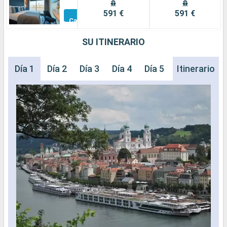
Otros
591 €
591 €
Camarotes
SU ITINERARIO
Día 1
Día 2
Día 3
Día 4
Día 5
Itinerario